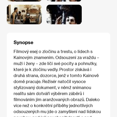
Synopse
Filmový esej o zločinu a trestu, o lidech s
Kainovým znamením. Odsouzení za vraždu –
muži i ženy – zde líčí své pocity a pohnutky,
které je k zločinu vedly. Prostor získává i
druhá strana, dozorce, jenž v tomto Kainově
domě pracuje. Režisér natočil vysoce
stylizovaný dokument, v němž snímanou
realitu sám dotváří výběrem záběrů i
filmováním jím aranžovaných obrazů. Daleko
více než o konkrétní příběhy jednotlivých
odsouzených mu jde o zamyšlení nad lidskou