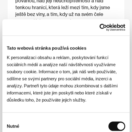
povahou, nad její neuchopitelností a nad
tenkou hranicí, která leží mezi tím, kdy jsme
ještě bez viny, a tím, kdy už na svém čele
neseme Kainovo znamení.
O filmu
Tato webová stránka používá cookies
K personalizaci obsahu a reklam, poskytování funkcí
78 min / Černobílý, 35 mm
sociálních médií a analýze naší návštěvnosti využíváme
Režie
Christos Karakepelis
/ Scénář
Natassa
soubory cookie. Informace o tom, jak náš web používáte,
Segou, Christos Karakepelis
/ Kamera
Yannis
sdílíme se svými partnery pro sociální média, inzerci a
Valeras
/ Hudba
Thanos Mikroutsikos
/ Střih
analýzy. Partneři tyto údaje mohou zkombinovat s dalšími
Yargos Triandafillou
/ Producent
Christos
Karakepelis
/ Výroba
Christos Karakepelis
informacemi, které jste jim poskytli nebo které získali v
důsledku toho, že používáte jejich služby.
Režie
Výběr
Nutné
souhlasu