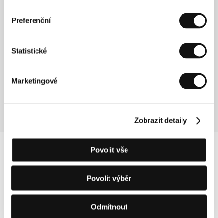
Christos Karakepelis (1962, Serres) vystudoval
sociologii na univerzitě Panteion v Aténách a poté
Preferenční
filmovou režii na filmové škole ve Stavrakou. Natočil
dva krátké filmy a mnoho reklam. Píše scénáře k
televizním dokumentárním filmům a některé z nich i
režíruje. Kainův dům je jeho první filmový dokument.
Statistické
Snímek již získal mnoho cen, mezi které patří mimo
jiné Cena diváků na Mezinárodním filmovém festivalu
dokumentů v Mnichově, Cena za nejlepší řecký film a
Marketingové
cena FIPRESCI na Mezinárodním filmovém festivalu
v Soluni.
Zobrazit detaily
Povolit vše
Povolit výběr
Odmítnout