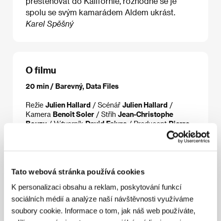
přestěhovat do Kalifornie, rozhodne se je
spolu se svým kamarádem Aldem ukrást.
Karel Spěšný
O filmu
20 min / Barevný, Data Files
Režie
Julien Hallard
/ Scénář
Julien Hallard
/
Kamera
Benoît Soler
/ Střih
Jean-Christophe
Bouzy
/ Výtvarník
David Faivre
/ Producent
Pierre-
Louis Garnon
/ Výroba
Les films velvet
/ Hrají
Franc
Bruneau, Estéban, Mathilde Bisson, Martine
Schambacher, François Chattot
/ Kontakt
Les
Films Velvet
Tato webová stránka používá cookies
K personalizaci obsahu a reklam, poskytování funkcí
sociálních médií a analýze naší návštěvnosti využíváme
Režie
soubory cookie. Informace o tom, jak náš web používáte,