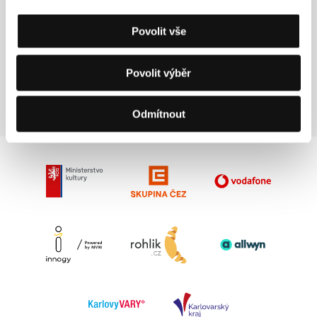
Kontakty
Les Films Velvet
Povolit vše
12 Rue du Mont Thabor, 75001, Paris
Francie
Tel: +33 171 181 081
Povolit výběr
E-mail:
contact@lesfilmsvelvet.com
Odmítnout