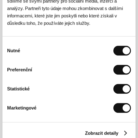
sdílíme se svými partnery pro sociální média, inzerci a
analýzy. Partneři tyto údaje mohou zkombinovat s dalšími
informacemi, které jste jim poskytli nebo které získali v
důsledku toho, že používáte jejich služby.
Výběr
Nutné
souhlasu
Julien Hallard
(1974, Lisieux, Francie) započal svou
Preferenční
kariéru režií trilogie situované do New Yorku (2003–
2004), která byla kromě mnoha dalších festivalů
zařazena do programu festivalu v Locarnu a
Statistické
Benátkách. Jeho šestý krátký film
Hair
(2009)
soutěžil v roce 2010 na festivalu krátkých filmů
v Clermont-Ferrand. Další krátké filmy
Rose
(2012) a
Podivíni
(2014) do svého vysílání zařadila televize
Marketingové
Arte.
Zobrazit detaily