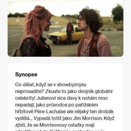
Synopse
Co dělat, když se v showbyznysu
neprosadíte? Zkuste to jako dvojník globální
celebrity! Julienovi sice davy k nohám moc
nepadají, jako průvodce po pařížském
hřbitově Père-Lachaise ale nějaký ten drobák
vydělá… Vypadá totiž jako Jim Morrison. Když
zjistí, že se Morrisonovy ostatky mají