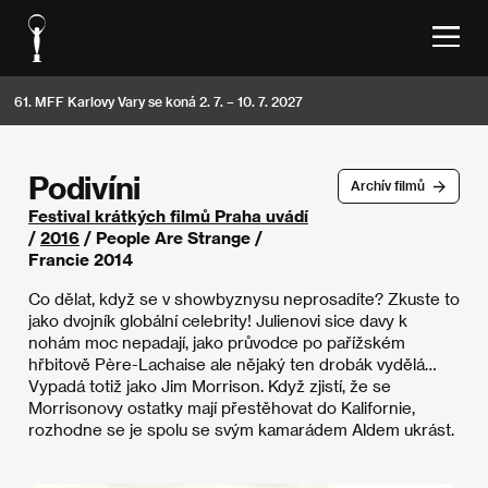
61. MFF Karlovy Vary se koná 2. 7. – 10. 7. 2027
Podivíni
Archív filmů
Festival krátkých filmů Praha uvádí
/
2016
/ People Are Strange /
Francie 2014
Co dělat, když se v showbyznysu neprosadíte? Zkuste to
jako dvojník globální celebrity! Julienovi sice davy k
nohám moc nepadají, jako průvodce po pařížském
hřbitově Père-Lachaise ale nějaký ten drobák vydělá…
Vypadá totiž jako Jim Morrison. Když zjistí, že se
Morrisonovy ostatky mají přestěhovat do Kalifornie,
rozhodne se je spolu se svým kamarádem Aldem ukrást.