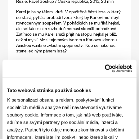
Režie: Pavel Soukup / Česká republika, 2015, 23 min
Karel je hajný tělem i duší. V opuštěné části lesa, o který
se stará, pytláci probudí tvora, který by Karlovi mohl být
rovnocenným soupeřem. V pohádkách se mu říká hejkal,
ale setkání s ním rozhodně nemusí skončit pohádkově.
Zatímco se mu Karel snaží přijít na stopu, hejkal je blíž,
než si myslí. Mezi tajemným tvorem a Karlovou dcerou
Aničkou vznikne zvláštní spojenectví. Kdo se nakonec
stane jediným pánem lesa?
Odrůbežení
(The Chickening)
Režie: Davy Force, Nick DenBoer / Kanada, USA, 2015,
5 min
Tato webová stránka používá cookies
Jak by vypadalo legendární
Osvícení
Stanleyho Kubricka,
K personalizaci obsahu a reklam, poskytování funkcí
kdyby mu ho z rukou vytrhli šílení fanoušci? Z odlehlého
sociálních médií a analýze naší návštěvnosti využíváme
hotelu by udělali království fast foodu, z děsivých
soubory cookie. Informace o tom, jak náš web používáte,
holčiček brejkující tanečnice a z Jacka Nicholsona
obživlou porci kuřete. Celé menu doplňuje bezedný
sdílíme se svými partnery pro sociální média, inzerci a
kelímek ujetého humoru a extra nespoutaná animace.
analýzy. Partneři tyto údaje mohou zkombinovat s dalšími
informacemi, které jste jim poskytli nebo které získali v