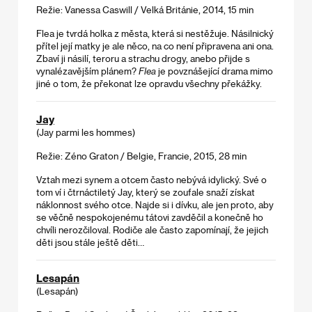
Režie: Vanessa Caswill / Velká Británie, 2014, 15 min
Flea je tvrdá holka z města, která si nestěžuje. Násilnický
přítel její matky je ale něco, na co není připravena ani ona.
Zbaví ji násilí, teroru a strachu drogy, anebo přijde s
vynalézavějším plánem?
Flea
je povznášející drama mimo
jiné o tom, že překonat lze opravdu všechny překážky.
Jay
(Jay parmi les hommes)
Režie: Zéno Graton / Belgie, Francie, 2015, 28 min
Vztah mezi synem a otcem často nebývá idylický. Své o
tom ví i čtrnáctiletý Jay, který se zoufale snaží získat
náklonnost svého otce. Najde si i dívku, ale jen proto, aby
se věčně nespokojenému tátovi zavděčil a konečně ho
chvíli nerozčiloval. Rodiče ale často zapomínají, že jejich
děti jsou stále ještě děti…
Lesapán
(Lesapán)