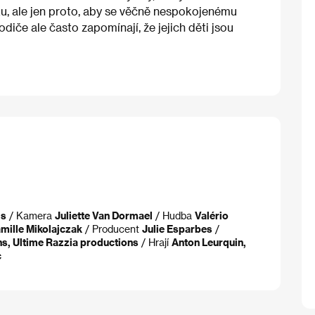
vku, ale jen proto, aby se věčně nespokojenému
odiče ale často zapomínají, že jejich děti jsou
is
/ Kamera
Juliette Van Dormael
/ Hudba
Valério
mille Mikolajczak
/ Producent
Julie Esparbes
/
s, Ultime Razzia productions
/ Hrají
Anton Leurquin,
c