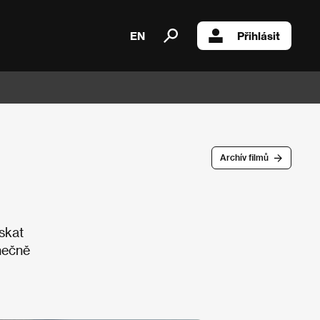
EN
Přihlásit
Archív filmů
ískat
onečně