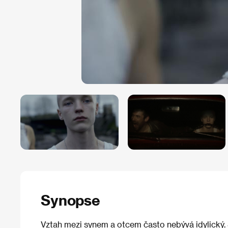
Synopse
Vztah mezi synem a otcem často nebývá idylický. Sv