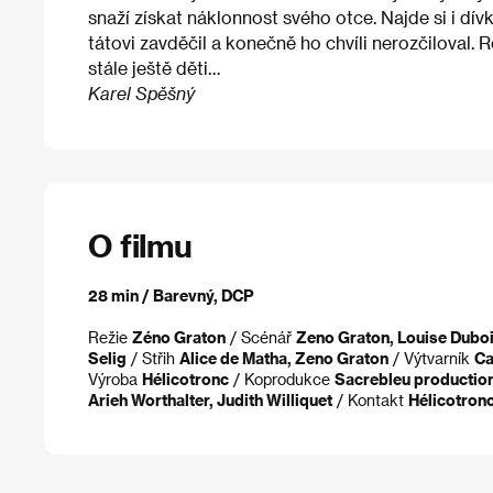
snaží získat náklonnost svého otce. Najde si i dí
tátovi zavděčil a konečně ho chvíli nerozčiloval. R
stále ještě děti…
Karel Spěšný
O filmu
28 min / Barevný, DCP
Režie
Zéno Graton
/ Scénář
Zeno Graton, Louise Dubo
Selig
/ Střih
Alice de Matha, Zeno Graton
/ Výtvarník
Ca
Výroba
Hélicotronc
/ Koprodukce
Sacrebleu production
Arieh Worthalter, Judith Williquet
/ Kontakt
Hélicotron