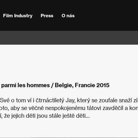
Film Industry
Press
O nás
 parmi les hommes / Belgie, Francie 2015
é o tom ví i čtrnáctiletý Jay, který se zoufale snaží z
proto, aby se věčně nespokojenému tátovi zavděčil a k
 že jejich děti jsou stále ještě děti…