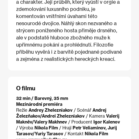
a charakter. Její průběh, který vyústí v orgie a
zdemolování luxusního podniku, je
komentován vnitřními úvahami této
nesourodé dvojice. Náhlý skon nezvaného a
strýcem poníženého hosta přiměje drsného,
ale v podstatě hluboce zbožného muže k
upřímnému pokání a prohlédnutí. Filozofie
příběhu vyvěrá i z barvitě pojednané podívané
a zejména z realistických hereckých kreací.
O filmu
32 min / Barevný, 35 mm
Mezinárodní premiéra
Režie
Andrey Zhelezniakov
/ Scénář
Andrej
Železňakov/Andrei Zhelezniakov
/ Kamera
Valerij
Makněv/Valery Makhnev
/ Producent
Igor Kalenov
/ Výroba
Nikola Film
/ Hrají
Petr Veliaminov, Jurij
Tarasov/Yuriy Tarasov
/ Kontakt
Nikola Film