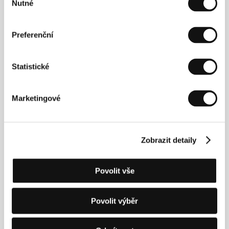
Nutné
(
Kamnář a hrobník
, 1995) a ke 100. výročí
souhlasu
kinematografie proslulý snímek
Pribytije pojezda
(
Příjezd vlaku
), uvedený v soutěži dokumentárních
filmů karlovarského festivalu v roce 1996.
Preferenční
Půlhodinový film
Čertogon
(2005) je jeho debut v
hrané kinematografii.
Statistické
Marketingové
Kontakty
Nikola Film
Krukov kanal 12, 190068, St. Petersburg
Rusko
Zobrazit detaily
Tel: +7 812 714 5717
Fax: +7 812 714 0126
E-mail:
sales@nikolafilm.ru
Povolit vše
Povolit výběr
Hosté