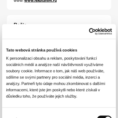
www:
www.nikolafilm.ru
Režie
Tato webová stránka používá cookies
K personalizaci obsahu a reklam, poskytování funkcí
sociálních médií a analýze naší návštěvnosti využíváme
Andrej Železňakov
(1963) absolvoval Hereckou
soubory cookie. Informace o tom, jak náš web používáte,
fakultu Divadelního institutu ve Sverdlovsku (1984),
sdílíme se svými partnery pro sociální média, inzerci a
pak studoval dokumentaristiku na VGIK (1993) a
analýzy. Partneři tyto údaje mohou zkombinovat s dalšími
poté působil ve Studiu dokumentárního filmu ve
informacemi, které jste jim poskytli nebo které získali v
Sverdlovsku (dnes Jekatěrinburg), kde natočil krátké
snímky
Krasnyj fazan na belom sně
gu (
Rudý bažant
důsledku toho, že používáte jejich služby.
na bílém sněhu
, 1990),
Babaj-štrase ili Skazki pro
Ameriku
(
Babaj-Strasse aneb Pohádky
o Americe
,
1992),
Serdce, těbe ně chočetsja pokoja
(
Srdce,
Výběr
nechceš si dopřát klidu
, 1993),
Pečnik i grobovščik