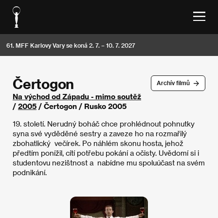
61. MFF Karlovy Vary se koná 2. 7. – 10. 7. 2027
Čertogon
Archív filmů
Na východ od Západu - mimo soutěž
/
2005
/ Čertogon / Rusko 2005
19. století. Nerudný boháč chce prohlédnout pohnutky
syna své vyděděné sestry a zaveze ho na rozmařilý
zbohatlický večírek. Po náhlém skonu hosta, jehož
předtím ponížil, cítí potřebu pokání a očisty. Uvědomí si i
studentovu nezištnost a nabídne mu spoluúčast na svém
podnikání.