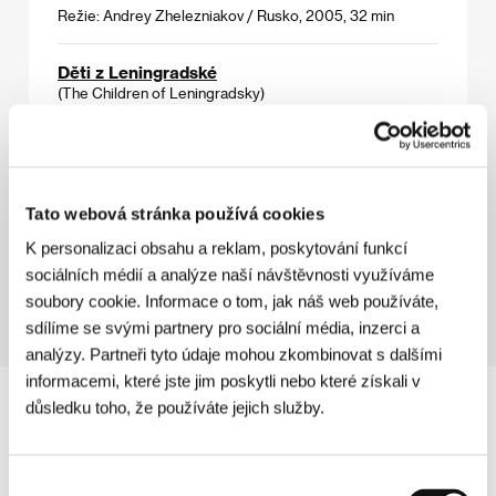
Režie: Andrey Zhelezniakov / Rusko, 2005, 32 min
Děti z Leningradské
(The Children of Leningradsky)
Režie: Hanna Polak, Andrzej Celiński / Polsko, 2004,
35 min
Vyprahlá země
Tato webová stránka používá cookies
(Peresochla zemlja)
K personalizaci obsahu a reklam, poskytování funkcí
Režie: Taras Tomenko / Ukrajina, 2004, 25 min
sociálních médií a analýze naší návštěvnosti využíváme
soubory cookie. Informace o tom, jak náš web používáte,
sdílíme se svými partnery pro sociální média, inzerci a
analýzy. Partneři tyto údaje mohou zkombinovat s dalšími
informacemi, které jste jim poskytli nebo které získali v
důsledku toho, že používáte jejich služby.
Výběr