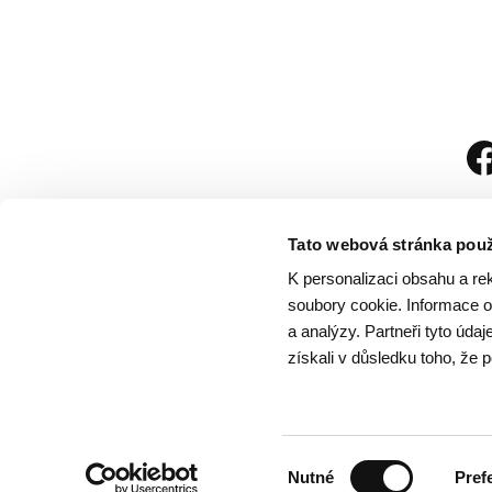
Tato webová stránka použ
K personalizaci obsahu a re
soubory cookie. Informace o 
a analýzy. Partneři tyto úda
získali v důsledku toho, že p
Návštěvní řád
/
Och
Výběr
Nutné
Pref
souhlasu