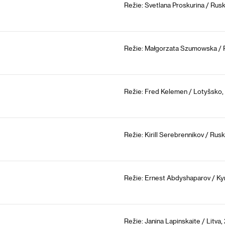
Režie: Svetlana Proskurina / Rus
Režie: Małgorzata Szumowska / 
Režie: Fred Kelemen / Lotyšsko
Režie: Kirill Serebrennikov / Ru
Režie: Ernest Abdyshaparov / K
Režie: Janina Lapinskaite / Litva