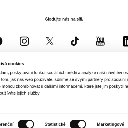
Sledujte nás na síti:
ívá cookies
Mezinárodní filmový festival Karlovy Vary
klam, poskytování funkcí sociálních médií a analýze naší návštěvno
je součástí rodiny KVIFF Group, která zastřešuje i další projekty:
tom, jak náš web používáte, sdílíme se svými partnery pro sociální 
je mohou zkombinovat s dalšími informacemi, které jste jim poskytli n
oužíváte jejich služby.
© 2026 KVIFF GROUP
rana soukromí návštěvníků webu
/
VOP
/
Ochrana osobních údajů
/
Reklamační řád
/
Statut 
erenční
Statistické
Marketingové