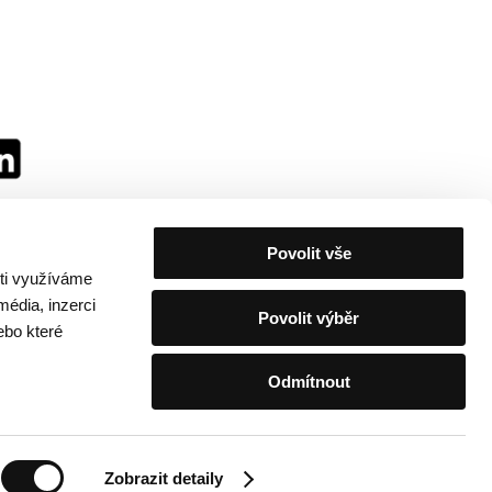
Povolit vše
sti využíváme
média, inzerci
Povolit výběr
ebo které
Odmítnout
festivalu
/
Kontakty
Zobrazit detaily