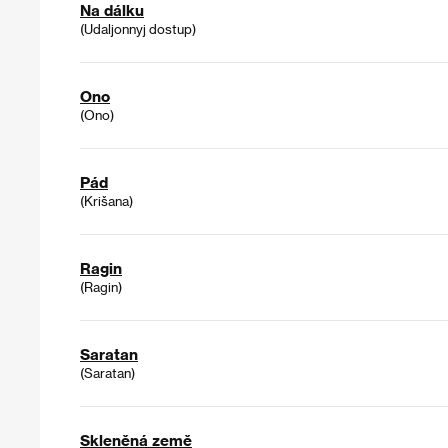
Na dálku
(Udaljonnyj dostup)
Ono
(Ono)
Pád
(Krišana)
Ragin
(Ragin)
Saratan
(Saratan)
Skleněná země