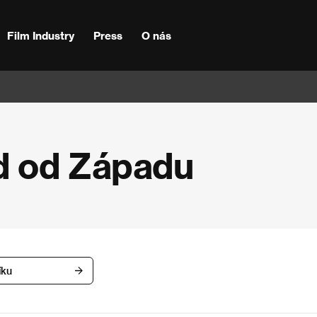
Film Industry
Press
O nás
d od Západu
íku