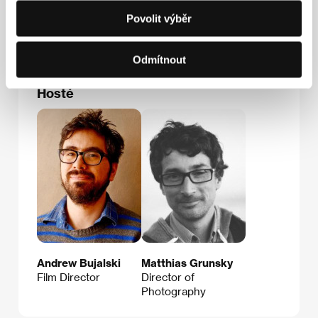
Tel: +1 212 481 5020
Fax: +1 646 274 0923
Povolit výběr
E-mail:
andrew.herwitz@filmsalescorp.com
Odmítnout
Hosté
Andrew Bujalski
Matthias Grunsky
Film Director
Director of
Photography