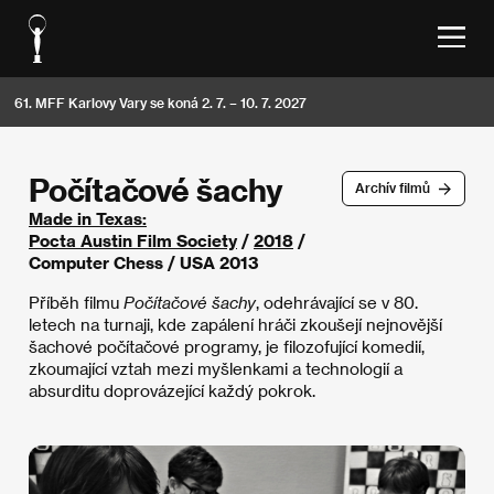
61. MFF Karlovy Vary se koná 2. 7. – 10. 7. 2027
Počítačové šachy
Archív filmů
Made in Texas:
Pocta Austin Film Society
/
2018
/
Computer Chess / USA 2013
Příběh filmu
Počítačové šachy
, odehrávající se v 80.
letech na turnaji, kde zapálení hráči zkoušejí nejnovější
šachové počítačové programy, je filozofující komedií,
zkoumající vztah mezi myšlenkami a technologií a
absurditu doprovázející každý pokrok.