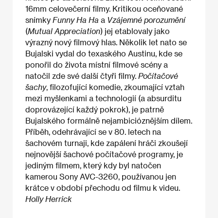
16mm celovečerní filmy. Kritikou oceňované
snímky
Funny Ha Ha
a
Vzájemné porozumění
(
Mutual Appreciation
) jej etablovaly jako
výrazný nový filmový hlas. Několik let nato se
Bujalski vydal do texaského Austinu, kde se
ponořil do života místní filmové scény a
natočil zde své další čtyři filmy.
Počítačové
šachy
, filozofující komedie, zkoumající vztah
mezi myšlenkami a technologií (a absurditu
doprovázející každý pokrok), je patrně
Bujalského formálně nejambicióznějším dílem.
Příběh, odehrávající se v 80. letech na
šachovém turnaji, kde zapálení hráči zkoušejí
nejnovější šachové počítačové programy, je
jediným filmem, který kdy byl natočen
kamerou Sony AVC-3260, používanou jen
krátce v období přechodu od filmu k videu.
Holly Herrick