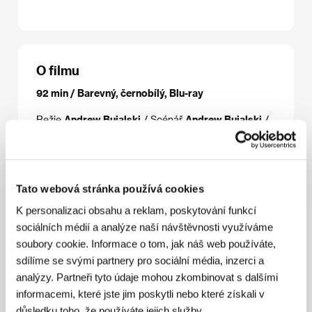
O filmu
92 min / Barevný, černobílý, Blu-ray
Režie
Andrew Bujalski
/ Scénář
Andrew Bujalski
/
Kamera
Matthias Grunsky
/ Střih
Andrew Bujalski
/
Výtvarník
Michael Bricker
/ Producent
Houston
King, Alex Lipschultz
/ Výroba
Computer Chess
LLC
/ Hrají
Patrick Riester, Myles Paige, James
Curry, Robin Schwartz, Gerald Peary
/ Sales
The
Tato webová stránka používá cookies
Film Sales Company
K personalizaci obsahu a reklam, poskytování funkcí
www:
www.computerchessmovie.com
sociálních médií a analýze naší návštěvnosti využíváme
soubory cookie. Informace o tom, jak náš web používáte,
sdílíme se svými partnery pro sociální média, inzerci a
Režie
analýzy. Partneři tyto údaje mohou zkombinovat s dalšími
informacemi, které jste jim poskytli nebo které získali v
důsledku toho, že používáte jejich služby.