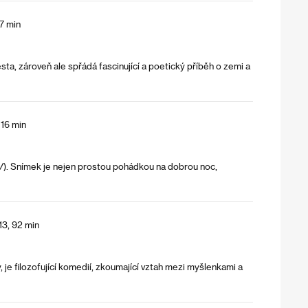
7 min
a, zároveň ale spřádá fascinující a poetický příběh o zemi a
 16 min
V
). Snímek je nejen prostou pohádkou na dobrou noc,
13, 92 min
, je filozofující komedií, zkoumající vztah mezi myšlenkami a