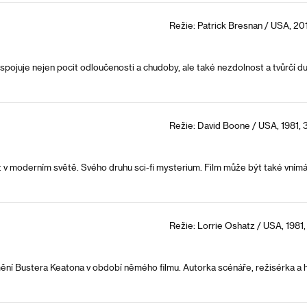
Režie: Patrick Bresnan / USA, 201
 spojuje nejen pocit odloučenosti a chudoby, ale také nezdolnost a tvůrčí 
Režie: David Boone / USA, 1981, 
 život v moderním světě. Svého druhu sci-fi mysterium. Film může být také vn
Režie: Lorrie Oshatz / USA, 1981,
í Bustera Keatona v období němého filmu. Autorka scénáře, režisérka a he