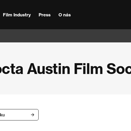
Film Industry
Press
O nás
cta Austin Film Soc
íku