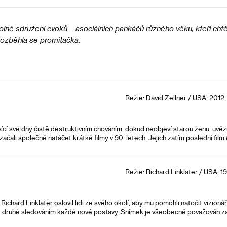
olné sdružení cvoků – asociálních pankáčů různého věku, kteří chtěli
a rozběhla se promítačka.
Režie: David Zellner / USA, 2012,
vící své dny čistě destruktivním chováním, dokud neobjeví starou ženu, uvěz
začali společně natáčet krátké filmy v 90. letech. Jejich zatím poslední film
Režie: Richard Linklater / USA, 19
Richard Linklater oslovil lidi ze svého okolí, aby mu pomohli natočit vizioná
 druhé sledováním každé nové postavy. Snímek je všeobecně považován za j