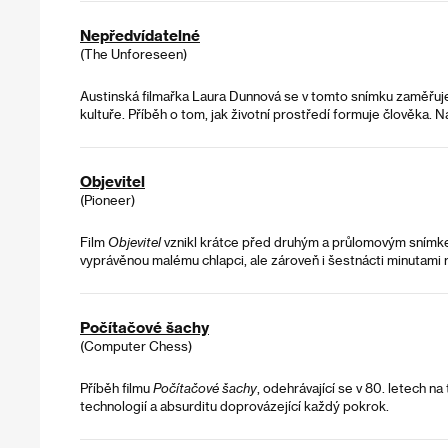
Nepředvídatelné
(The Unforeseen)
Austinská filmařka Laura Dunnová se v tomto snímku zaměřuje 
kultuře. Příběh o tom, jak životní prostředí formuje člověka. 
Objevitel
(Pioneer)
Film
Objevitel
vznikl krátce před druhým a průlomovým sním
vyprávěnou malému chlapci, ale zároveň i šestnácti minutami r
Počítačové šachy
(Computer Chess)
Příběh filmu
Počítačové šachy
, odehrávající se v 80. letech n
technologií a absurditu doprovázející každý pokrok.