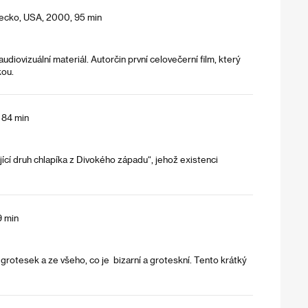
Řecko, USA, 2000, 95 min
diovizuální materiál. Autorčin první celovečerní film, který
kou.
 84 min
ající druh chlapíka z Divokého západu“, jehož existenci
9 min
grotesek a ze všeho, co je bizarní a groteskní. Tento krátký