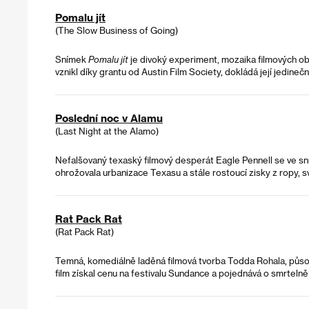
Pomalu jít
(The Slow Business of Going)
Snímek
Pomalu jít
je divoký experiment, mozaika filmových obra
vznikl díky grantu od Austin Film Society, dokládá její jedine
Poslední noc v Alamu
(Last Night at the Alamo)
Nefalšovaný texaský filmový desperát Eagle Pennell se ve s
ohrožovala urbanizace Texasu a stále rostoucí zisky z ropy, s
Rat Pack Rat
(Rat Pack Rat)
Temná, komediálně laděná filmová tvorba Todda Rohala, působíc
film získal cenu na festivalu Sundance a pojednává o smrtel