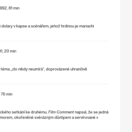
992, 81 min
i dolary v kapse a scénářem, jehož hrdinou je mariachi
1, 20 min
e téma „zlo nikdy neumírá“, doprovázené uhrančivě
 76 min
ického setkání ke druhému.
Film Comment
napsal, že se jedná
 humorem, okořeněné svérázným důvtipem a servírované v