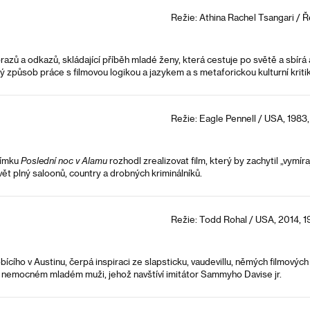
Režie: Athina Rachel Tsangari / 
zů a odkazů, skládající příběh mladé ženy, která cestuje po světě a sbírá au
čný způsob práce s filmovou logikou a jazykem a s metaforickou kulturní kriti
Režie: Eagle Pennell / USA, 1983,
nímku
Poslední noc v Alamu
rozhodl zrealizovat film, který by zachytil „vymír
vět plný saloonů, country a drobných kriminálníků.
Režie: Todd Rohal / USA, 2014, 1
ího v Austinu, čerpá inspiraci ze slapsticku, vaudevillu, němých filmových 
ně nemocném mladém muži, jehož navštíví imitátor Sammyho Davise jr.