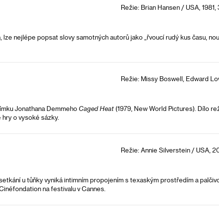
Režie: Brian Hansen / USA, 1981,
 lze nejlépe popsat slovy samotných autorů jako „řvoucí rudý kus času, n
Režie: Missy Boswell, Edward Low
 snímku Jonathana Demmeho
Caged Heat
(1979, New World Pictures). Dílo re
hry o vysoké sázky.
Režie: Annie Silverstein / USA, 20
m setkání u tůňky vyniká intimním propojením s texaským prostředím a palčivo
Cinéfondation na festivalu v Cannes.