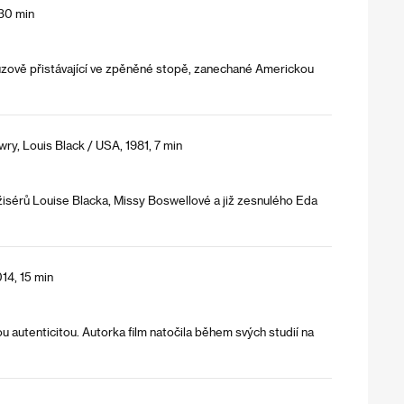
 30 min
ouzově přistávající ve zpěněné stopě, zanechané Americkou
ry, Louis Black / USA, 1981, 7 min
žisérů Louise Blacka, Missy Boswellové a již zesnulého Eda
14, 15 min
u autenticitou. Autorka film natočila během svých studií na