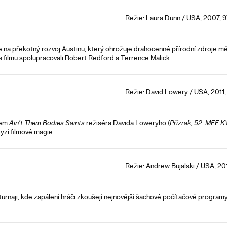
Režie: Laura Dunn / USA, 2007, 9
na překotný rozvoj Austinu, který ohrožuje drahocenné přírodní zdroje měst
Na filmu spolupracovali Robert Redford a Terrence Malick.
Režie: David Lowery / USA, 2011,
kem
Ain’t Them Bodies Saints
režiséra Davida Loweryho (
Přízrak, 52. MFF K
yzí filmové magie.
Režie: Andrew Bujalski / USA, 20
a turnaji, kde zapálení hráči zkoušejí nejnovější šachové počítačové programy