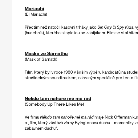
Mariachi
(El Mariachi)
Předtím než natočil kasovní trháky jako
Sin City
či
Spy Kids
, 
(hudebník), kterého si spletou se zabijákem. Film se stal h
Maska ze Sárnáthu
(Mask of Sarnath)
Film, který byl v roce 1980 v širším výběru kandidátů na stu
strašidelným soundtrackem, nahraným speciálně pro tento fil
Někdo tam nahoře mě má rád
(Somebody Up There Likes Me)
Ve filmu
Někdo tam nahoře mě má rád
hraje Nick Offerman ku
o „film, který zůstává věrný Byingtonovu duchu – momentky 
zábavném duchu“.