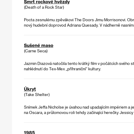
Smrt rockové hvězdy
(Death of a Rock Star)
Pocta zesnulému zpěvákovi The Doors Jimu Morrisonovi. Obrazo
nový hudební doprovod Adriana Quesady. V nádherně nasnímaném
Sušené maso
(Carne Seca)
Jazmin Diazová natočila tento krátký film v počátcích svého s
nahlédnutí do Tex-Mex „příhraniční“ kultury.
Úkryt
(Take Shelter)
Snímek Jeffa Nicholse je úvahou nad upadajícím impériem a je
na Oscara, a průlomovou roli tehdy začínající herečky Jessic
1985