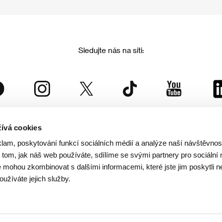
Sledujte nás na síti:
ívá cookies
Mezinárodní filmový festival Karlovy Vary
klam, poskytování funkcí sociálních médií a analýze naší návštěvno
je součástí rodiny KVIFF Group, která zastřešuje i další projekty:
tom, jak náš web používáte, sdílíme se svými partnery pro sociální 
je mohou zkombinovat s dalšími informacemi, které jste jim poskytli n
oužíváte jejich služby.
© 2026 KVIFF GROUP
rana soukromí návštěvníků webu
/
VOP
/
Ochrana osobních údajů
/
Reklamační řád
/
Statut 