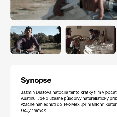
Synopse
Jazmin Diazová natočila tento krátký film v počát
Austinu. Jde o úžasně působivý naturalistický příb
vzácné nahlédnutí do Tex-Mex „příhraniční“ kultur
Holly Herrick