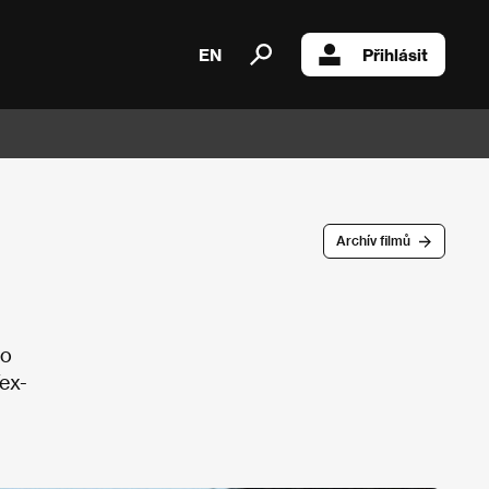
EN
Přihlásit
Archív filmů
 o
Tex-