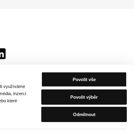
Povolit vše
sti využíváme
média, inzerci
Povolit výběr
ebo které
Odmítnout
festivalu
/
Kontakty