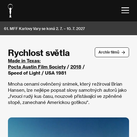
61. MFF Karlovy Vary se koná 2. 7. – 10. 7. 2027
Rychlost světla
Archív filmů
Made in Texas:
Pocta Austin Film Society
/
2018
/
Speed of Light / USA 1981
Mnoha cenami ověnčený snímek, který režíroval Brian
Hansen, lze nejlépe popsat slovy samotných autorů jako
„řvoucí rudý kus času, nouzově přistávající ve zpěněné
stopě, zanechané Americkou gotikou“.