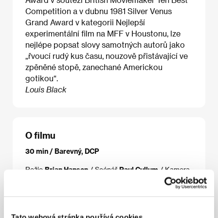
Competition a v dubnu 1981 Silver Venus
Grand Award v kategorii Nejlepší
experimentální film na MFF v Houstonu, lze
nejlépe popsat slovy samotných autorů jako
„řvoucí rudý kus času, nouzově přistávající ve
zpěněné stopě, zanechané Americkou
gotikou“.
Louis Black
O filmu
30 min / Barevný, DCP
Režie
Brian Hansen
/ Scénář
Paul Cullum
/ Kamera
Vince Hollister
/ Střih
Lorrie Oshatz
/ Výtvarník
Carolyn Connerat
/ Producent
Carlysle
Vandervoort, Brian Hansen
/ Výroba
New Hands
/
Hrají
Sally Norvell, Larue Lugge, Bert Crews, Nick
Modern, Dan Puckett
/ Sales
Louis Black
Tato webová stránka používá cookies