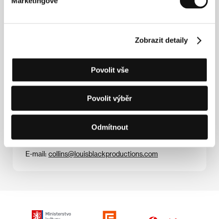
Marketingové
Brian Hansen
. Filmografie:
Rychlost světl
a (1981)
Zobrazit detaily
Povolit vše
Povolit výběr
Kontakty
Louis Black Productions
1000 E 40th St, Texas 78751, Austin
Odmítnout
Spojené státy americké
Tel: +1 337 212 1092
E-mail:
collins@louisblackproductions.com