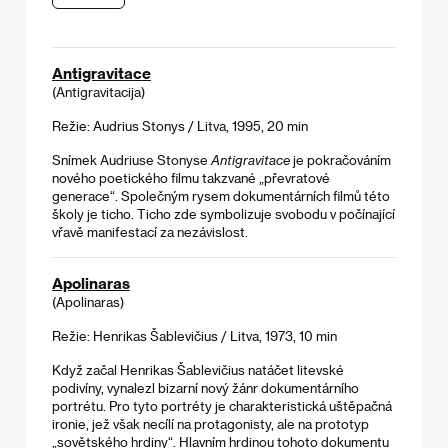
Antigravitace
(Antigravitacija)
Režie: Audrius Stonys / Litva, 1995, 20 min
Snímek Audriuse Stonyse
Antigravitace
je pokračováním
nového poetického filmu takzvané „převratové
generace“. Společným rysem dokumentárních filmů této
školy je ticho. Ticho zde symbolizuje svobodu v počínající
vřavě manifestací za nezávislost.
Apolinaras
(Apolinaras)
Režie: Henrikas Šablevičius / Litva, 1973, 10 min
Když začal Henrikas Šablevičius natáčet litevské
podivíny, vynalezl bizarní nový žánr dokumentárního
portrétu. Pro tyto portréty je charakteristická uštěpačná
ironie, jež však necílí na protagonisty, ale na prototyp
„sovětského hrdiny“. Hlavním hrdinou tohoto dokumentu