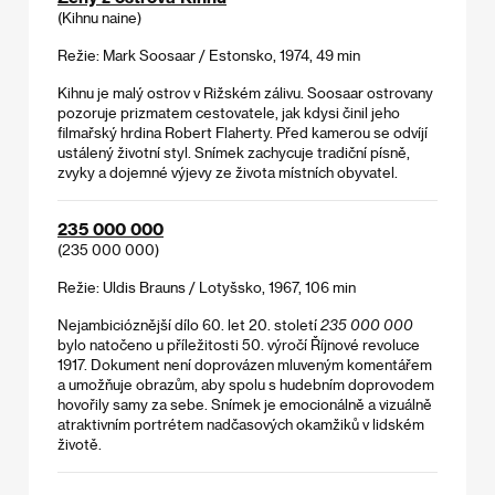
(Kihnu naine)
Režie: Mark Soosaar / Estonsko, 1974, 49 min
Kihnu je malý ostrov v Rižském zálivu. Soosaar ostrovany
pozoruje prizmatem cestovatele, jak kdysi činil jeho
filmařský hrdina Robert Flaherty. Před kamerou se odvíjí
ustálený životní styl. Snímek zachycuje tradiční písně,
zvyky a dojemné výjevy ze života místních obyvatel.
235 000 000
(235 000 000)
Režie: Uldis Brauns / Lotyšsko, 1967, 106 min
Nejambicióznější dílo 60. let 20. století
235 000 000
bylo natočeno u příležitosti 50. výročí Říjnové revoluce
1917. Dokument není doprovázen mluveným komentářem
a umožňuje obrazům, aby spolu s hudebním doprovodem
hovořily samy za sebe. Snímek je emocionálně a vizuálně
atraktivním portrétem nadčasových okamžiků v lidském
životě.