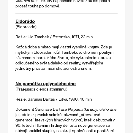
vlastním poli
– škody napáchané sovětskou okupací a
prostá touha po domově.
Eldorádo
(Eldoraado)
Režie: Ülo Tambek / Estonsko, 1971, 22 min
Každá doba a místo mají vlastní vysněné krajiny. Zde je
mytickým Eldorádem důl. Tambekovo dílo není pouhým
záznamem hornického života, ale vykreslením obrazu
odloučeného světa daleko od reality, vytvářejícím
jednotný prostor mezi skutečností a snem.
Na památku uplynulého dne
(Praėjusios dienos atminimui)
Režie: Šarūnas Bartas / Litva, 1990, 40 min
Dokument Šarūnase Bartase
Na památku uplynulého dne
je jedním z prvních snímků takzvané „převratové
generace“ litevských filmových tvůrců, kteří debutovali v
90. letech. Hlavními hrdiny děl této nové generace se
stávají sociální skupiny na okraji společnosti a postižení,