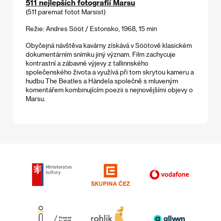
511 nejlepších fotografií Marsu
(511 paremat fotot Marsist)
Režie: Andres Sööt / Estonsko, 1968, 15 min
Obyčejná návštěva kavárny získává v Söötově klasickém
dokumentárním snímku jiný význam. Film zachycuje
kontrastní a zábavné výjevy z tallinnského
společenského života a využívá při tom skrytou kameru a
hudbu The Beatles a Händela společně s mluveným
komentářem kombinujícím poezii s nejnovějšími objevy o
Marsu.