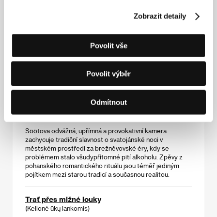
Dokument
Stařec a země
je považován za jeden z
ikonických raných snímků litevského poetického
Zobrazit detaily
dokumentárního filmu. Tehdejší dokumenty a filmové
týdeníky měly ukazovat venkovské obyvatelstvo radující
se ze zlepšující se životní úrovně v Sovětském svazu.
Povolit vše
Hrdina Verbova snímku je jiný. Verba vytvořil jedinečný
portrét autentického člověka ze staré litevské (v
protikladu k sovětské) vesnice.
Povolit výběr
Svatojánské svátky
(Jaanipäev)
Odmítnout
Režie: Andres Sööt / Estonsko, 1978, 20 min
Söötova odvážná, upřímná a provokativní kamera
zachycuje tradiční slavnost o svatojánské noci v
městském prostředí za brežněvovské éry, kdy se
problémem stalo všudypřítomné pití alkoholu. Zpěvy z
pohanského romantického rituálu jsou téměř jediným
pojítkem mezi starou tradicí a současnou realitou.
Trať přes mlžné louky
(Kelionė ūkų lankomis)