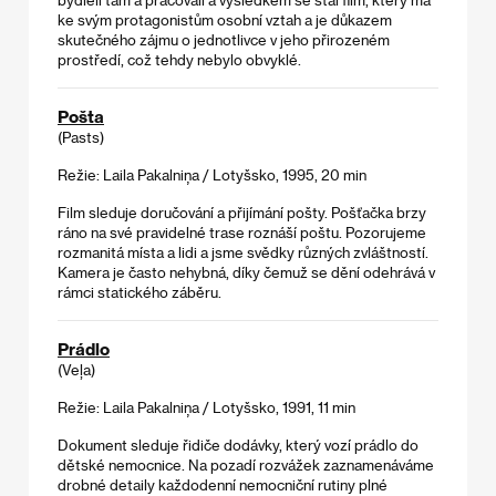
ke svým protagonistům osobní vztah a je důkazem
skutečného zájmu o jednotlivce v jeho přirozeném
prostředí, což tehdy nebylo obvyklé.
Pošta
(Pasts)
Režie: Laila Pakalniņa / Lotyšsko, 1995, 20 min
Film sleduje doručování a přijímání pošty. Pošťačka brzy
ráno na své pravidelné trase roznáší poštu. Pozorujeme
rozmanitá místa a lidi a jsme svědky různých zvláštností.
Kamera je často nehybná, díky čemuž se dění odehrává v
rámci statického záběru.
Prádlo
(Veļa)
Režie: Laila Pakalniņa / Lotyšsko, 1991, 11 min
Dokument sleduje řidiče dodávky, který vozí prádlo do
dětské nemocnice. Na pozadí rozvážek zaznamenáváme
drobné detaily každodenní nemocniční rutiny plné