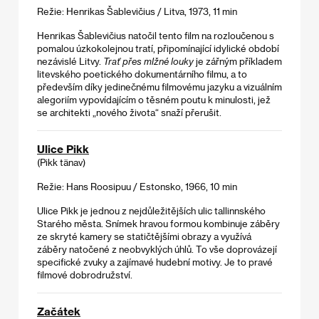
Režie: Henrikas Šablevičius / Litva, 1973, 11 min
Henrikas Šablevičius natočil tento film na rozloučenou s
pomalou úzkokolejnou tratí, připomínající idylické období
nezávislé Litvy.
Trať přes mlžné louky
je zářným příkladem
litevského poetického dokumentárního filmu, a to
především díky jedinečnému filmovému jazyku a vizuálním
alegoriím vypovídajícím o těsném poutu k minulosti, jež
se architekti „nového života“ snaží přerušit.
Ulice Pikk
(Pikk tänav)
Režie: Hans Roosipuu / Estonsko, 1966, 10 min
Ulice Pikk je jednou z nejdůležitějších ulic tallinnského
Starého města. Snímek hravou formou kombinuje záběry
ze skryté kamery se statičtějšími obrazy a využívá
záběry natočené z neobvyklých úhlů. To vše doprovázejí
specifické zvuky a zajímavé hudební motivy. Je to pravé
filmové dobrodružství.
Začátek