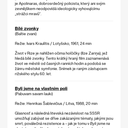
je Apolinaras, dobrosrdečný policista, který ani svým
zevnějškem neodpovídá ideologicky vyhovujícímu
„strážci mravů“.
Bílé zvonky
(Baltie zvani)
Režie: Ivars Kraulītis / Lotyšsko, 1961, 24 min
Život v Rize je nahlížen očima holčičky (Ilze Zariņa), jež
hledá bílé zvonky. Tento krátký hraný film zaznamenává
život ve městě od časných ranních hodin a podobá se
žánru městské symfonie. Snímek je raným zástupcem
rižského stylu 60. let.
Byli jsme na vlastním poli
(Pabuvam savam lauki)
Režie: Henrikas Šablevičius / Litva, 1988, 20 min
Glasnosť a následná litevská nezávislost na SSSR
umožňují zabývat se dříve zakázanými tématy, jakými jsou
smrt, poválečná rezistence a – jak je tomu v
Byli jsme na