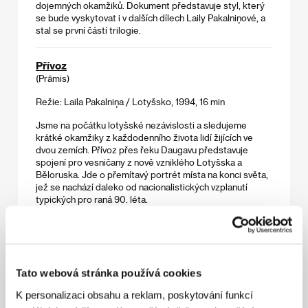
dojemných okamžiků. Dokument představuje styl, který
se bude vyskytovat i v dalších dílech Laily Pakalniņové, a
stal se první částí trilogie.
Přívoz
(Prāmis)
Režie: Laila Pakalniņa / Lotyšsko, 1994, 16 min
Jsme na počátku lotyšské nezávislosti a sledujeme
krátké okamžiky z každodenního života lidí žijících ve
dvou zemích. Přívoz přes řeku Daugavu představuje
spojení pro vesničany z nově vzniklého Lotyšska a
Běloruska. Jde o přemítavý portrét místa na konci světa,
jež se nachází daleko od nacionalistických vzplanutí
typických pro raná 90. léta.
Rolníci
(Talupojad)
Režie: Ülo Tambek / Estonsko, 1968, 18 min
Tato webová stránka používá cookies
K personalizaci obsahu a reklam, poskytování funkcí
Restaurovaná verze dokumentu je svědectvím o
sovětském výrobním systému a cenzuře. Zobrazení