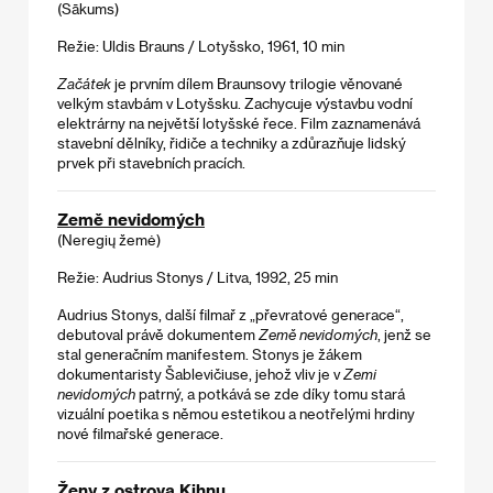
(Sākums)
Režie: Uldis Brauns / Lotyšsko, 1961, 10 min
Začátek
je prvním dílem Braunsovy trilogie věnované
velkým stavbám v Lotyšsku. Zachycuje výstavbu vodní
elektrárny na největší lotyšské řece. Film zaznamenává
stavební dělníky, řidiče a techniky a zdůrazňuje lidský
prvek při stavebních pracích.
Země nevidomých
(Neregių žemė)
Režie: Audrius Stonys / Litva, 1992, 25 min
Audrius Stonys, další filmař z „převratové generace“,
debutoval právě dokumentem
Země nevidomých
, jenž se
stal generačním manifestem. Stonys je žákem
dokumentaristy Šablevičiuse, jehož vliv je v
Zemi
nevidomých
patrný, a potkává se zde díky tomu stará
vizuální poetika s němou estetikou a neotřelými hrdiny
nové filmařské generace.
Ženy z ostrova Kihnu