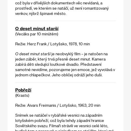
což byla v dřívějších dokumentech věc nevídaná, a
prostředí, ve kterém se natáčí, už není romantizovaný
venkov, nýbrž špinavé město.
O deset minut starší
(Vecāks par 10 minūtēm)
Režie: Herz Frank / Lotyšsko, 1978, 10 min
O deset minut starší
je neobvyklý film – je natočen na
jeden záběr, který trvá přesně deset minut. Kamera
zabírá děti sledující loutkové divadlo. Představení
samotné nevidíme, pozorujeme jen emoce, jež vyvolává v
jednom chlapečkovi. Jeho obličej odráží jeho duši.
Pobřeží
(Krasts)
Režie: Aivars Freimanis / Lotyšsko, 1963, 20 min
Snímek se natáčel v rybářské vesnici na západním
lotyšském pobřeží, což byla tehdy západní hranice
Sovětského svazu. Filmaři strávili ve vesnici celé léto,
bydleli tam a pracovali a výsledkem se stal film, který má