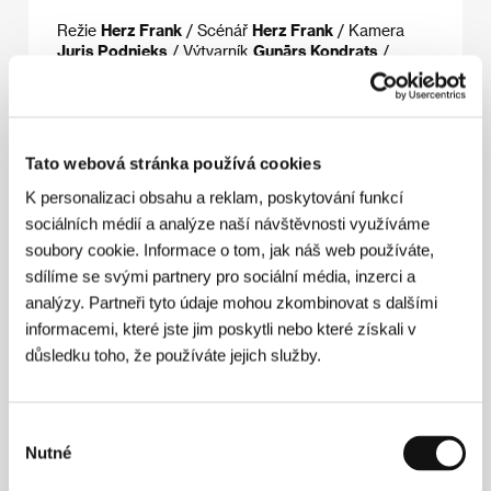
Režie
Herz Frank
/ Scénář
Herz Frank
/ Kamera
Juris Podnieks
/ Výtvarník
Gunārs Kondrats
/
Výroba
Riga Film Studio
/ Sales
National Film
Centre of Latvia
Tato webová stránka používá cookies
Režie
K personalizaci obsahu a reklam, poskytování funkcí
sociálních médií a analýze naší návštěvnosti využíváme
soubory cookie. Informace o tom, jak náš web používáte,
sdílíme se svými partnery pro sociální média, inzerci a
analýzy. Partneři tyto údaje mohou zkombinovat s dalšími
informacemi, které jste jim poskytli nebo které získali v
důsledku toho, že používáte jejich služby.
Výběr
Nutné
Herz Frank
(1926–2013). Vybraná filmografie:
Mūžs
souhlasu
(1972),
Aizliegtā zona
(1975),
O deset minut starší