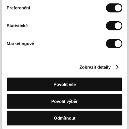
(
Vecāks par desmit minūtēm
, 1978),
Augstākā tiesa
(1987),
Reiz dzīvoja septiņi Simeoni
(1989),
Preferenční
Flashback
(2002),
Baiļu robeža
(2014)
Statistické
Kontakty
Marketingové
National Film Centre of Latvia
Peitavas street 10, LV - 1050, Riga
Lotyšsko
Tel: +371 673 588 78, +371 673 588 66
Zobrazit detaily
Fax: + 371 673 588 77
E-mail:
nkc@nkc.gov.lv
Povolit vše
Povolit výběr
Hosté
Odmítnout