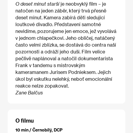
O deset minut starší
je neobvyklý film – je
natočen na jeden záběr, který trvá přesně
deset minut. Kamera zabírá děti sledující
loutkové divadlo. Představení samotné
nevidíme, pozorujeme jen emoce, jež vyvolává
v jednom chlapečkovi. Jeho obličej, natáčený
často velmi zblízka, se dostává do centra naší
pozornosti a odráží jeho duši. Film velice
pečlivě naplánoval a natočil dokumentarista
Frank v tandemu s mistrovským
kameramanem Jurisem Podnieksem. Jejich
úkol byl vskutku nelehký, neboť emocionální
reakce nelze zopakovat.
Zane Balčus
O filmu
10 min / Černobílý, DCP