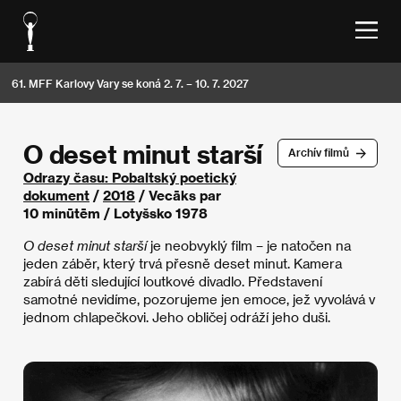
61. MFF Karlovy Vary se koná 2. 7. – 10. 7. 2027
O deset minut starší
Archív filmů
Odrazy času: Pobaltský poetický
dokument
/
2018
/ Vecāks par
10 minūtēm / Lotyšsko 1978
O deset minut starší
je neobvyklý film – je natočen na
jeden záběr, který trvá přesně deset minut. Kamera
zabírá děti sledující loutkové divadlo. Představení
samotné nevidíme, pozorujeme jen emoce, jež vyvolává v
jednom chlapečkovi. Jeho obličej odráží jeho duši.