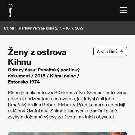
61. MFF Karlovy Vary se koná 2. 7. – 10. 7. 2027
Ženy z ostrova
Archív filmů
Kihnu
Odrazy času: Pobaltský poetický
dokument
/
2018
/ Kihnu naine /
Estonsko 1974
Kihnu je malý ostrov v Rižském zálivu. Soosaar ostrovany
pozoruje prizmatem cestovatele, jak kdysi činil jeho
filmařský hrdina Robert Flaherty. Před kamerou se odvíjí
ustálený životní styl. Snímek zachycuje tradiční písně,
zvyky a dojemné výjevy ze života místních obyvatel.