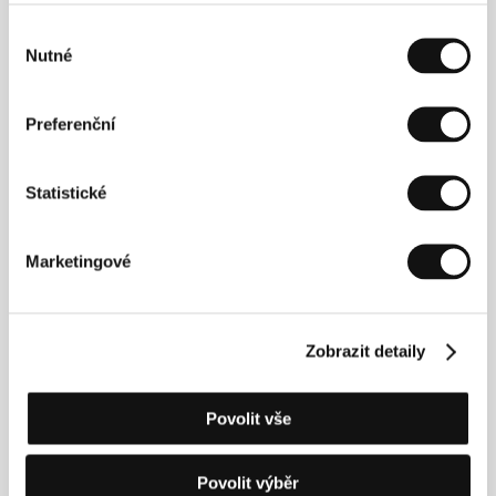
Výběr
Nutné
souhlasu
Preferenční
Mark Soosaar
(1946). Vybraná filmografie:
Kuldtõld
(1971),
Ženy z ostrova Kihnu
(
Kihnu naine
, 1973),
Jõulud Vigalas
(1980),
Härra Vene maailm
(1981),
Statistické
Kihnu mees
(1986),
Miss Saaremaa
(1989),
Isa, poeg
ja püha Toorum
(1997),
Anu Raud – elumustrid
(2002)
Marketingové
Kontakty
Zobrazit detaily
Estonian Film Institute
Uus 3, 10111, Tallinn
Estonsko
Povolit vše
Tel: +372 627 6060
Fax: +372 627 6061
E-mail:
film@filmi.ee
Povolit výběr