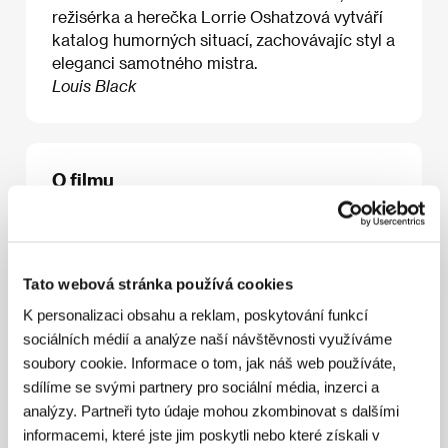
režisérka a herečka Lorrie Oshatzová vytváří
katalog humorných situací, zachovávajíc styl a
eleganci samotného mistra.
Louis Black
O filmu
7 min / Černobílý, DCP
Režie
Lorrie Oshatz
/ Scénář
Lorrie Oshatz
/
Kamera
Richard Austin
/ Hudba
Paul Ali, Lorrie
Tato webová stránka používá cookies
Oshatz, Sara Austin
/ Střih
Lorrie Oshatz
/
Producent
Lorrie Oshatz
/ Hrají
Paul Ali, Lorrie
K personalizaci obsahu a reklam, poskytování funkcí
Oshatz, Sara Austin
/ Sales
Louis Black
sociálních médií a analýze naší návštěvnosti využíváme
Productions
soubory cookie. Informace o tom, jak náš web používáte,
www:
http://www.madeintexasshorts.com/
sdílíme se svými partnery pro sociální média, inzerci a
analýzy. Partneři tyto údaje mohou zkombinovat s dalšími
informacemi, které jste jim poskytli nebo které získali v