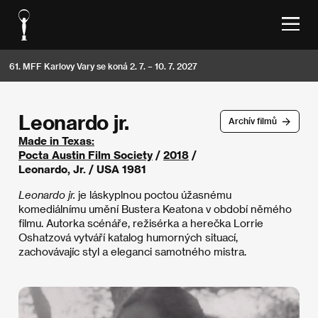
61. MFF Karlovy Vary se koná 2. 7. – 10. 7. 2027
Leonardo jr.
Archív filmů
Made in Texas:
Pocta Austin Film Society
/
2018
/
Leonardo, Jr. / USA 1981
Leonardo jr.
je láskyplnou poctou úžasnému
komediálnímu umění Bustera Keatona v období němého
filmu. Autorka scénáře, režisérka a herečka Lorrie
Oshatzová vytváří katalog humorných situací,
zachovávajíc styl a eleganci samotného mistra.