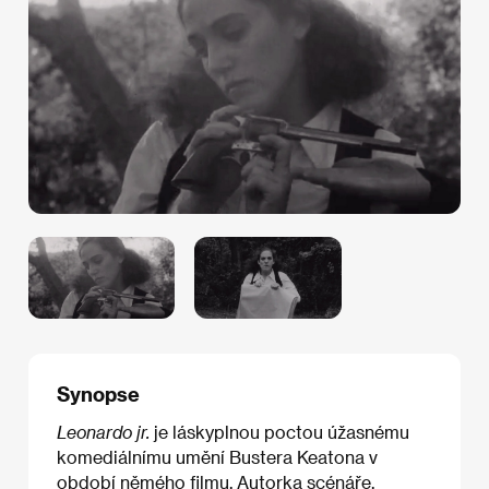
Synopse
Leonardo jr.
je láskyplnou poctou úžasnému
komediálnímu umění Bustera Keatona v
období němého filmu. Autorka scénáře,