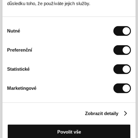
Režie
důsledku toho, že používáte jejich služby.
Výběr
Nutné
souhlasu
Preferenční
Statistické
Lorrie Oshatz
. Filmografie:
Leonardo jr.
(1981, kr.)
Marketingové
Kontakty
Louis Black Productions
Zobrazit detaily
1000 E 40th St, Texas 78751, Austin
Spojené státy americké
Tel: +1 337 212 1092
Povolit vše
E-mail:
collins@louisblackproductions.com