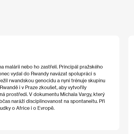
na malárii nebo ho zastřelí. Principál pražského
onec vydal do Rwandy navázat spolupráci s
přežil rwandskou genocidu a nyní trénuje skupinu
Rwandě i v Praze zkoušet, aby vytvořily
išná prostředí. V dokumentu Michala Vargy, který
bčas naráží disciplinovanost na spontaneitu. Při
dky o Africe i o Evropě.