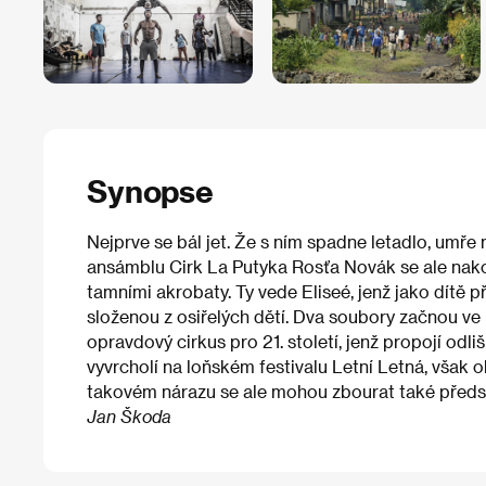
Synopse
Nejprve se bál jet. Že s ním spadne letadlo, umře 
ansámblu Cirk La Putyka Rosťa Novák se ale nak
tamními akrobaty. Ty vede Eliseé, jenž jako dítě 
složenou z osiřelých dětí. Dva soubory začnou ve 
opravdový cirkus pro 21. století, jenž propojí odl
vyvrcholí na loňském festivalu Letní Letná, však o
takovém nárazu se ale mohou zbourat také předsu
Jan Škoda