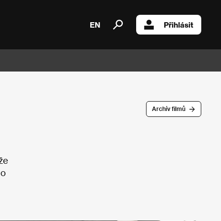
EN
Přihlásit
Archív filmů
že
do