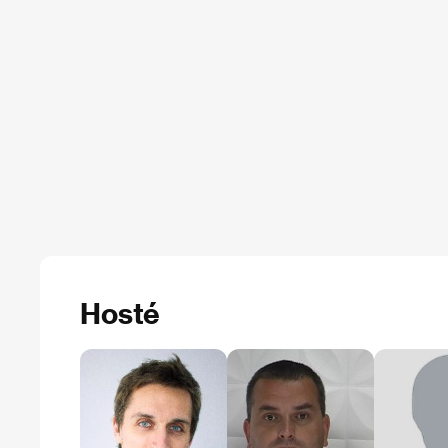
Hosté