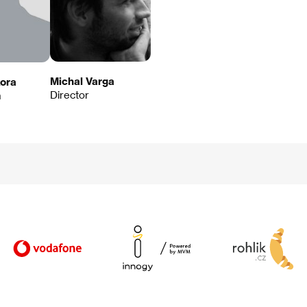
Michal Varga
kora
Director
n