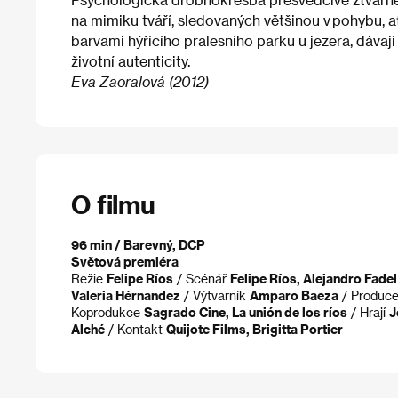
na mimiku tváří, sledovaných většinou v pohybu, a
barvami hýřícího pralesního parku u jezera, dávaj
životní autenticity.
Eva Zaoralová (2012)
O filmu
96 min / Barevný, DCP
Světová premiéra
Režie
Felipe Ríos
/ Scénář
Felipe Ríos, Alejandro Fadel
Valeria Hérnandez
/ Výtvarník
Amparo Baeza
/ Produc
Koprodukce
Sagrado Cine, La unión de los ríos
/ Hrají
J
Alché
/ Kontakt
Quijote Films, Brigitta Portier