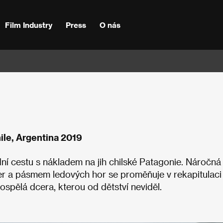
Film Industry
Press
O nás
hile, Argentina 2019
dní cestu s nákladem na jih chilské Patagonie. Náročná
er a pásmem ledových hor se proměňuje v rekapitulaci
dospělá dcera, kterou od dětství neviděl.