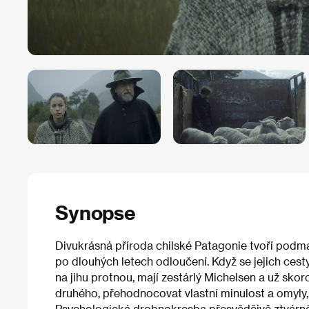
Synopse
Divukrásná příroda chilské Patagonie tvoří podm
po dlouhých letech odloučení. Když se jejich cesty
na jihu protnou, mají zestárlý Michelsen a už skor
druhého, přehodnocovat vlastní minulost a omyly,
Psychologická drobnokresba přesvědčivě ztvárně