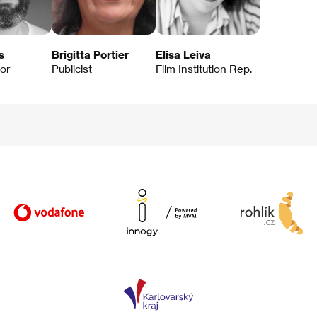
s
Brigitta Portier
Elisa Leiva
tor
Publicist
Film Institution Rep.