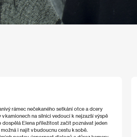
anivý rámec nečekaného setkání otce a dcery
 v kamionech na silnici vedoucí k nejzazší výspě
o dospělá Elena příležitost začít poznávat jeden
 možná i najít v budoucnu cestu k sobě.
ných postav, úspornost dialogů a důraz kamery