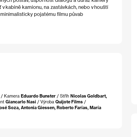
ť v kabině kamionu, na zastávkách, nebo v houští
í minimalisticky pojatému filmu půvab
/ Kamera
Eduardo Bunster
/ Střih
Nicolas Goldbart,
ent
Giancarlo Nasi
/ Výroba
Quijote Films
/
osé Soza, Antonia Giessen, Roberto Farías, María