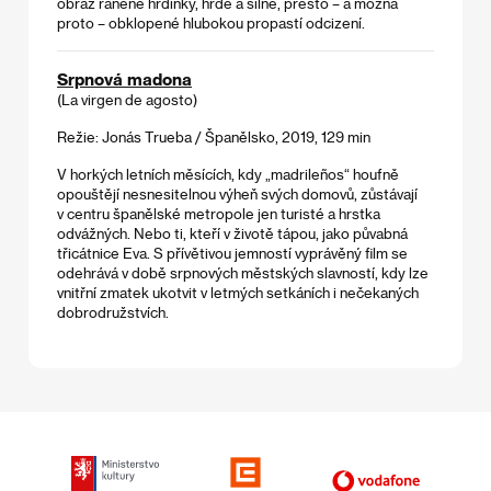
obraz raněné hrdinky, hrdé a silné, přesto – a možná
proto – obklopené hlubokou propastí odcizení.
Srpnová madona
(La virgen de agosto)
Režie: Jonás Trueba / Španělsko, 2019, 129 min
V horkých letních měsících, kdy „madrileños“ houfně
opouštějí nesnesitelnou výheň svých domovů, zůstávají
v centru španělské metropole jen turisté a hrstka
odvážných. Nebo ti, kteří v životě tápou, jako půvabná
třicátnice Eva. S přívětivou jemností vyprávěný film se
odehrává v době srpnových městských slavností, kdy lze
vnitřní zmatek ukotvit v letmých setkáních i nečekaných
dobrodružstvích.