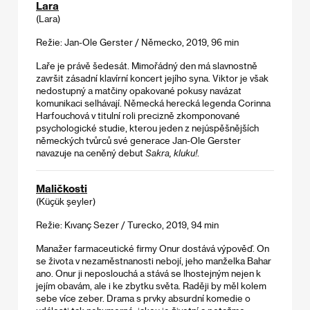
Lara
(Lara)
Režie: Jan-Ole Gerster / Německo, 2019, 96 min
Laře je právě šedesát. Mimořádný den má slavnostně
završit zásadní klavírní koncert jejího syna. Viktor je však
nedostupný a matčiny opakované pokusy navázat
komunikaci selhávají. Německá herecká legenda Corinna
Harfouchová v titulní roli precizně zkomponované
psychologické studie, kterou jeden z nejúspěšnějších
německých tvůrců své generace Jan-Ole Gerster
navazuje na ceněný debut
Sakra, kluku!
.
Maličkosti
(Küçük şeyler)
Režie: Kıvanç Sezer / Turecko, 2019, 94 min
Manažer farmaceutické firmy Onur dostává výpověď. On
se života v nezaměstnanosti nebojí, jeho manželka Bahar
ano. Onur ji neposlouchá a stává se lhostejným nejen k
jejím obavám, ale i ke zbytku světa. Raději by měl kolem
sebe více zeber. Drama s prvky absurdní komedie o