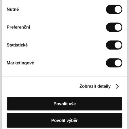
Výběr
už na postarší majitelce pohřebního ústavu nezáleží a
Nutné
okolí je dobrá jen na to, aby dala slevu na květiny či rakev.
souhlasu
Jednoho dne ale do márnice doputuje tělo, které nepatří
nikomu, a Sonya si k němu najde velmi neobvyklý vztah.
Mysteriózně něžný a hořce humorný snímek o touze
Preferenční
nebýt sám.
Statistické
Otec
(Bashtata)
Režie: Kristina Grozeva, Petar Valchanov / Bulharsko,
Marketingové
Řecko, 2019, 90 min
Vasil, který právě ztratil manželku Ivanku, uvěří, že se mu
zemřelá prostřednictvím telefonu snaží něco sdělit, a s
Zobrazit detaily
pomocí známého senzibila hodlá se ženou navázat
kontakt. Syn Pavel se ho snaží přivést k rozumu, otec ale
zarputile trvá na svém… Intimní rodinné drama o
nelehkém hledání cesty k našim nejbližším, v němž
Povolit vše
nechybí pečlivě vystavěné absurdní či komické situace,
charakteristické pro rukopis této bulharské tvůrčí
dvojice.
Povolit výběr