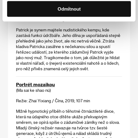
Patrick
Odmítnout
(De Patrick)
Režie: Tim Mielants / Belgie, 2019, 97 min
Patrick je synem majitele nudistického kempu, kde
zastává funkci údržbáře. Jeho dílna je uspořádaná stejně
přehledně jako jeho život, ale nic netrvá věčně. Ztráta
kladiva Patricka zasáhne s nečekanou silou a spustí
řetězec událostí, ze kterého zádumčivý Patrick vyjde
jako nový muž. Tragikomedie o tom, jak důležité je hlídat
si vlastní nářadí, o (nejen) existenciální nahotě a o lidech,
pro něž přívěs znamená celý jejich svět.
Portrét mozaikou
(Ma sai ke shao nü)
Režie: Zhai Yixiang / Čína, 2019, 107 min
Mlžně hypnotický příběh o těhotné čtrnáctileté dívce,
která na údajného otce dítěte ukáže překvapivým
směrem, se opírá spíše o zádumčivé zámlky než o slova.
Mladý čínský režisér navazuje na tvůrce tzv. šesté
generace, když z útržků vjemů a nálad skládá trudný