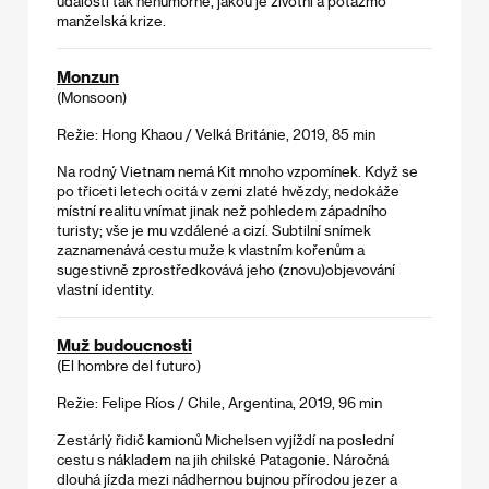
události tak nehumorné, jakou je životní a potažmo
manželská krize.
Monzun
(Monsoon)
Režie: Hong Khaou / Velká Británie, 2019, 85 min
Na rodný Vietnam nemá Kit mnoho vzpomínek. Když se
po třiceti letech ocitá v zemi zlaté hvězdy, nedokáže
místní realitu vnímat jinak než pohledem západního
turisty; vše je mu vzdálené a cizí. Subtilní snímek
zaznamenává cestu muže k vlastním kořenům a
sugestivně zprostředkovává jeho (znovu)objevování
vlastní identity.
Muž budoucnosti
(El hombre del futuro)
Režie: Felipe Ríos / Chile, Argentina, 2019, 96 min
Zestárlý řidič kamionů Michelsen vyjíždí na poslední
cestu s nákladem na jih chilské Patagonie. Náročná
dlouhá jízda mezi nádhernou bujnou přírodou jezer a