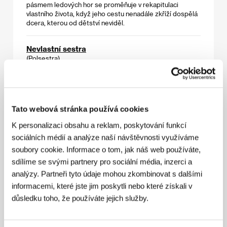
pásmem ledových hor se proměňuje v rekapitulaci
vlastního života, když jeho cestu nenadále zkříží dospělá
dcera, kterou od dětství neviděl.
Nevlastní sestra
(Polsestra)
Režie: Damjan Kozole / Slovinsko, Severní Makedonie,
Srbsko, 2019, 105 min
Nevlastní sestry, které k sobě nikdy neměly blízko, jsou
Tato webová stránka používá cookies
okolnostmi donuceny sdílet spolu byt v Lublani... Přední
slovinský režisér se vrací do Karlových Varů s
K personalizaci obsahu a reklam, poskytování funkcí
obdivuhodně přesnou studií o odcizení i neschopnosti
sociálních médií a analýze naší návštěvnosti využíváme
komunikovat, jíž dominují vycizelované dialogy,
prosycené černým humorem, i zcela přirozené herecké
soubory cookie. Informace o tom, jak náš web používáte,
výkony.
sdílíme se svými partnery pro sociální média, inzerci a
analýzy. Partneři tyto údaje mohou zkombinovat s dalšími
Óda na nicotu
informacemi, které jste jim poskytli nebo které získali v
(Oda sa wala)
důsledku toho, že používáte jejich služby.
Režie: Dwein Baltazar / Filipíny, 2018, 92 min
Zdá se, že rutinu Sonyina života už nic nenaruší. Nikomu