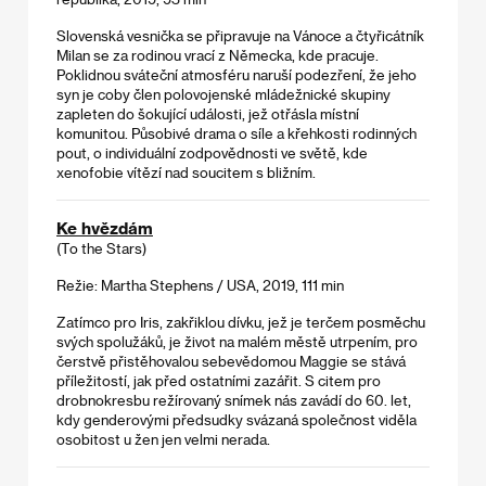
Slovenská vesnička se připravuje na Vánoce a čtyřicátník
Milan se za rodinou vrací z Německa, kde pracuje.
Poklidnou sváteční atmosféru naruší podezření, že jeho
syn je coby člen polovojenské mládežnické skupiny
zapleten do šokující události, jež otřásla místní
komunitou. Působivé drama o síle a křehkosti rodinných
pout, o individuální zodpovědnosti ve světě, kde
xenofobie vítězí nad soucitem s bližním.
Ke hvězdám
(To the Stars)
Režie: Martha Stephens / USA, 2019, 111 min
Zatímco pro Iris, zakřiklou dívku, jež je terčem posměchu
svých spolužáků, je život na malém městě utrpením, pro
čerstvě přistěhovalou sebevědomou Maggie se stává
příležitostí, jak před ostatními zazářit. S citem pro
drobnokresbu režírovaný snímek nás zavádí do 60. let,
kdy genderovými předsudky svázaná společnost viděla
osobitost u žen jen velmi nerada.