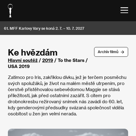
61. MFF Karlovy Vary se koná 2. 7. – 10. 7. 2027
Ke hvězdám
Archív filmů
Hlavní soutěž
/
2019
/ To the Stars /
USA 2019
Zatímco pro Iris, zakřiklou dívku, jež je terčem posměchu
svých spolužáků, je život na malém městě utrpením, pro
čerstvě přistěhovalou sebevědomou Maggie se stává
příležitostí, jak před ostatními zazářit. S citem pro
drobnokresbu režírovaný snímek nás zavádí do 60. let,
kdy genderovými předsudky svázaná společnost viděla
osobitost u žen jen velmi nerada.