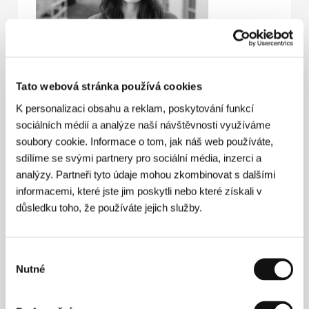
Martha Stephens
(1984, Huntington, Západní
Tato webová stránka používá cookies
Virginie, USA). Filmografie:
Echo Hollow
(2005, kr.),
Ant Hills
(2006, kr.),
Passenger Pigeons
(2010),
K personalizaci obsahu a reklam, poskytování funkcí
Pilgrim Song
(2012),
Land Ho!
(2014, s Aaronem
sociálních médií a analýze naší návštěvnosti využíváme
Katzem),
Ke hvězdám
(
To the Stars
, 2019)
soubory cookie. Informace o tom, jak náš web používáte,
sdílíme se svými partnery pro sociální média, inzerci a
analýzy. Partneři tyto údaje mohou zkombinovat s dalšími
informacemi, které jste jim poskytli nebo které získali v
Kontakty
důsledku toho, že používáte jejich služby.
International Film Trust
8383 Wilshire Blvd., CA 9021, Beverly Hills
Spojené státy americké
Výběr
Tel: +1 424 278 4224
Nutné
E-mail:
toddo@iftsales.com
souhlasu