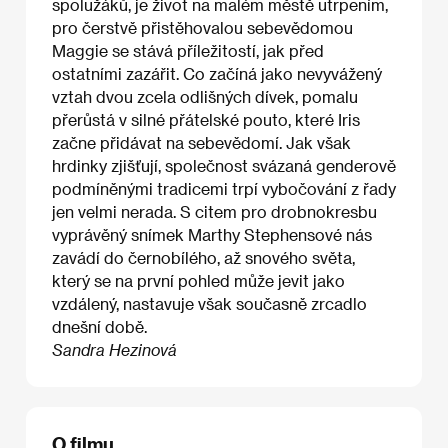
spolužáků, je život na malém městě utrpením,
pro čerstvě přistěhovalou sebevědomou
Maggie se stává příležitostí, jak před
ostatními zazářit. Co začíná jako nevyvážený
vztah dvou zcela odlišných dívek, pomalu
přerůstá v silné přátelské pouto, které Iris
začne přidávat na sebevědomí. Jak však
hrdinky zjišťují, společnost svázaná genderově
podmíněnými tradicemi trpí vybočování z řady
jen velmi nerada. S citem pro drobnokresbu
vyprávěný snímek Marthy Stephensové nás
zavádí do černobílého, až snového světa,
který se na první pohled může jevit jako
vzdálený, nastavuje však současně zrcadlo
dnešní době.
Sandra Hezinová
O filmu