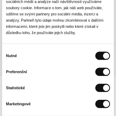
sociálních médií a analýze naší návštěvnosti využíváme
Staříci
(Staříci)
soubory cookie. Informace o tom, jak náš web používáte,
sdílíme se svými partnery pro sociální média, inzerci a
Režie: Martin Dušek, Ondřej Provazník / Česká republika,
analýzy. Partneři tyto údaje mohou zkombinovat s dalšími
Slovenská republika, 2019, 85 min
informacemi, které jste jim poskytli nebo které získali v
Vlastovi a Tondovi již nezbývá mnoho let života, mají však
důsledku toho, že používáte jejich služby.
před sebou jeden důležitý úkol – vypátrat a zabít
komunistického prokurátora, který v 50. letech stál za
jejich odsouzením. Atypická road movie o dvojici bývalých
politických vězňů, kteří se navzdory všem omezením a
Výběr
překážkám bijí za spravedlnost.
Nutné
souhlasu
Preferenční
Statistické
Marketingové