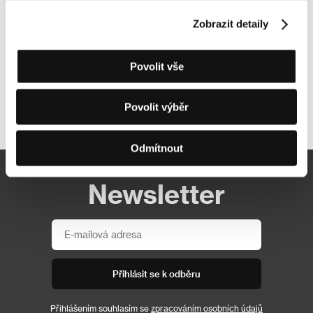
Zobrazit detaily
Povolit vše
Povolit výběr
Další partneři
Odmítnout
Newsletter
Přihlásit se k odběru
Přihlášením souhlasím se
zpracováním osobních údajů