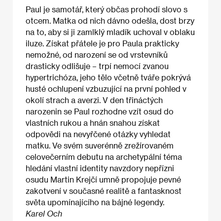
Paul je samotář, který občas prohodí slovo s
otcem. Matka od nich dávno odešla, dost brzy
na to, aby si ji zamlklý mladík uchoval v oblaku
iluze. Získat přátele je pro Paula prakticky
nemožné, od narození se od vrstevníků
drasticky odlišuje – trpí nemocí zvanou
hypertrichóza, jeho tělo včetně tváře pokrývá
husté ochlupení vzbuzující na první pohled v
okolí strach a averzi. V den třináctých
narozenin se Paul rozhodne vzít osud do
vlastních rukou a hnán snahou získat
odpovědi na nevyřčené otázky vyhledat
matku. Ve svém suverénně zrežírovaném
celovečerním debutu na archetypální téma
hledání vlastní identity navzdory nepřízni
osudu Martin Krejčí umně propojuje pevné
zakotvení v současné realitě a fantasknost
světa upomínajícího na bájné legendy.
Karel Och