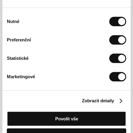
Výběr
Nutné
Kontakty
souhlasu
Fifth Season
560 Wilshire Blvd, 90212, Los Angeles
Preferenční
Spojené státy americké
Tel: +1 310 270 4900
E-mail:
cgelb@endeavorcontent.com
Statistické
Marketingové
Press kit
Zobrazit detaily
Press kit
Povolit vše