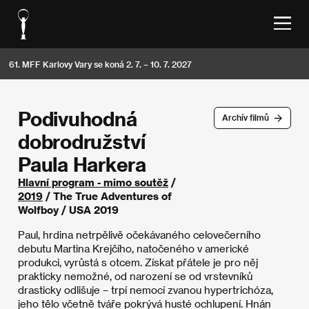
61. MFF Karlovy Vary se koná 2. 7. – 10. 7. 2027
Podivuhodná
Archív filmů
dobrodružství
Paula Harkera
Hlavní program - mimo soutěž
/
2019
/ The True Adventures of
Wolfboy / USA 2019
Paul, hrdina netrpělivě očekávaného celovečerního
debutu Martina Krejčího, natočeného v americké
produkci, vyrůstá s otcem. Získat přátele je pro něj
prakticky nemožné, od narození se od vrstevníků
drasticky odlišuje – trpí nemocí zvanou hypertrichóza,
jeho tělo včetně tváře pokrývá husté ochlupení. Hnán