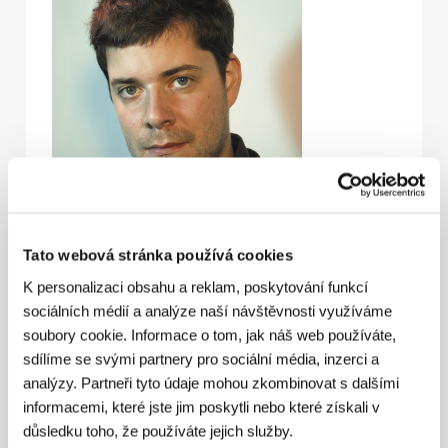
Tato webová stránka používá cookies
K personalizaci obsahu a reklam, poskytování funkcí
sociálních médií a analýze naší návštěvnosti využíváme
soubory cookie. Informace o tom, jak náš web používáte,
sdílíme se svými partnery pro sociální média, inzerci a
Martin Krejčí
(1977, Praha). Filmografie:
Fricasse
analýzy. Partneři tyto údaje mohou zkombinovat s dalšími
(2003, kr.),
Strach
(
Little Secret
, 2013, kr.),
informacemi, které jste jim poskytli nebo které získali v
Podivuhodná dobrodružství Paula Harkera
(
The True
důsledku toho, že používáte jejich služby.
Adventures of Wolfboy
, 2019)