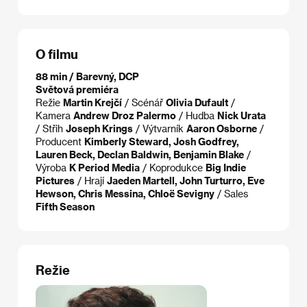
O filmu
88 min / Barevný, DCP
Světová premiéra
Režie
Martin Krejčí
/ Scénář
Olivia Dufault
/
Kamera
Andrew Droz Palermo
/ Hudba
Nick Urata
/ Střih
Joseph Krings
/ Výtvarník
Aaron Osborne
/
Producent
Kimberly Steward, Josh Godfrey,
Lauren Beck, Declan Baldwin, Benjamin Blake
/
Výroba
K Period Media
/ Koprodukce
Big Indie
Pictures
/ Hrají
Jaeden Martell, John Turturro, Eve
Hewson, Chris Messina, Chloë Sevigny
/ Sales
Fifth Season
Režie