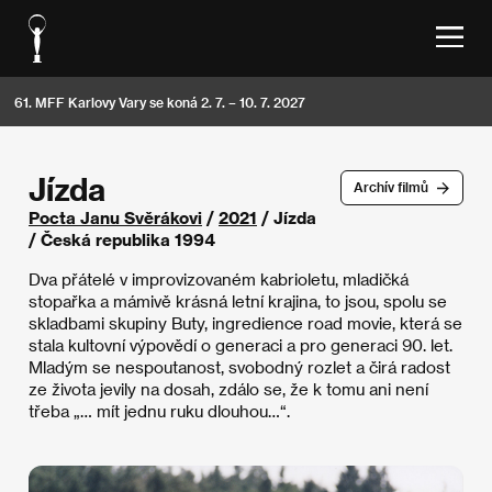
61. MFF Karlovy Vary se koná 2. 7. – 10. 7. 2027
Jízda
Archív filmů
Pocta Janu Svěrákovi
/
2021
/ Jízda
/ Česká republika 1994
Dva přátelé v improvizovaném kabrioletu, mladičká
stopařka a mámivě krásná letní krajina, to jsou, spolu se
skladbami skupiny Buty, ingredience road movie, která se
stala kultovní výpovědí o generaci a pro generaci 90. let.
Mladým se nespoutanost, svobodný rozlet a čirá radost
ze života jevily na dosah, zdálo se, že k tomu ani není
třeba „… mít jednu ruku dlouhou…“.