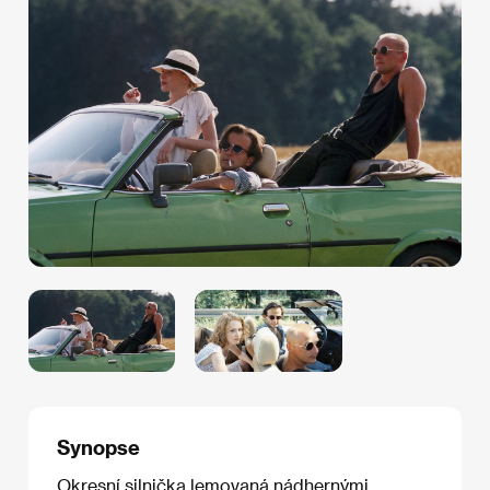
Synopse
Okresní silnička lemovaná nádhernými