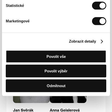
Kontakty
Statistické
Biograf Jan Svěrák s.r.o.
Nad Vinohradem 250/1, 147 00, Praha 4
Marketingové
Česká republika
E-mail:
biograf@sverak.cz
Zobrazit detaily
Hosté
Povolit vše
Povolit výběr
Odmítnout
Jan Svěrák
Anna Geislerová