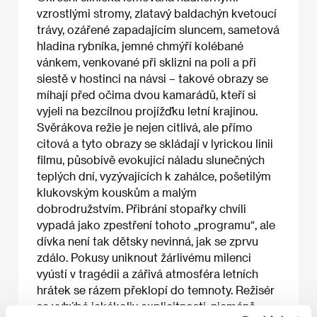
vzrostlými stromy, zlatavý baldachýn kvetoucí
trávy, ozářené zapadajícím sluncem, sametová
hladina rybníka, jemné chmýří kolébané
vánkem, venkované při sklizni na poli a při
siestě v hostinci na návsi – takové obrazy se
míhají před očima dvou kamarádů, kteří si
vyjeli na bezcílnou projížďku letní krajinou.
Svěrákova režie je nejen citlivá, ale přímo
citová a tyto obrazy se skládají v lyrickou linii
filmu, působivě evokující náladu slunečných
teplých dní, vyzývajících k zahálce, pošetilým
klukovským kouskům a malým
dobrodružstvím. Přibrání stopařky chvíli
vypadá jako zpestření tohoto „programu“, ale
dívka není tak dětsky nevinná, jak se zprvu
zdálo. Pokusy uniknout žárlivému milenci
vyústí v tragédii a zářivá atmosféra letních
hrátek se rázem překlopí do temnoty. Režisér
se vyhýbá jakékoliv explicitnosti, nicméně