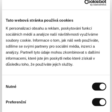
tušíme, že na Radka a Frantu dolehlo poznání,
že bezstarostnost lze zakusit jen ve snu a ten
se po probuzení rozplyne.
Zdena Škapová
Tato webová stránka používá cookies
K personalizaci obsahu a reklam, poskytování funkcí
sociálních médií a analýze naší návštěvnosti využíváme
soubory cookie. Informace o tom, jak náš web používáte,
O filmu
sdílíme se svými partnery pro sociální média, inzerci a
88 min / Barevný, 35 mm
analýzy. Partneři tyto údaje mohou zkombinovat s dalšími
informacemi, které jste jim poskytli nebo které získali v
Režie
Jan Svěrák
/ Scénář
Jan Svěrák, Martin
důsledku toho, že používáte jejich služby.
Dostál
/ Kamera
F. A. Brabec
/ Hudba
Radek
Pastrňák, Buty
/ Střih
Alois Fišárek
/ Producent
Přemysl Pražský, Bohdan Kysil, F. A. Brabec, Jan
Svěrák
/ Výroba
Luxor
/ Hrají
Anna Geislerová,
Výběr
Radek Pastrňák, Jakub Špalek, Filip Renč
/ Sales
Nutné
souhlasu
Biograf Jan Svěrák s.r.o.
/ Distributor
Biograf Jan
Svěrák s.r.o.
Preferenční