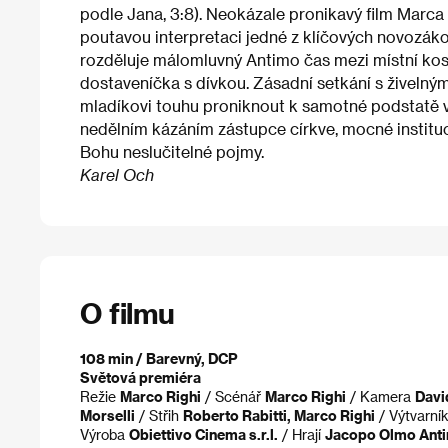
podle Jana, 3:8). Neokázale pronikavý film Marca
poutavou interpretaci jedné z klíčových novozáko
rozděluje málomluvný Antimo čas mezi místní kos
dostaveníčka s dívkou. Zásadní setkání s živel
mladíkovi touhu proniknout k samotné podstatě ví
nedělním kázáním zástupce církve, mocné institu
Bohu neslučitelné pojmy.
Karel Och
O filmu
108 min / Barevný, DCP
Světová premiéra
Režie
Marco Righi
/ Scénář
Marco Righi
/ Kamera
Davi
Morselli
/ Střih
Roberto Rabitti, Marco Righi
/ Výtvarní
Výroba
Obiettivo Cinema s.r.l.
/ Hrají
Jacopo Olmo Antino