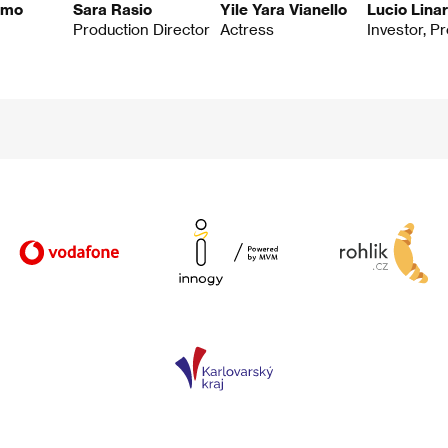
lmo
Sara Rasio
Yile Yara Vianello
Lucio Lina
Production Director
Actress
Investor, P