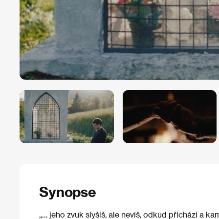
Synopse
„… jeho zvuk slyšíš, ale nevíš, odkud přichází a 