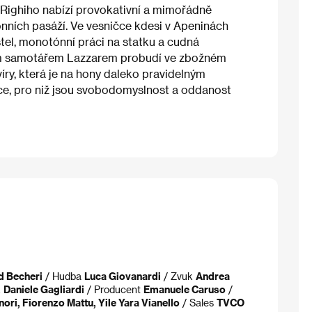
 Righiho nabízí provokativní a mimořádně
nních pasáží. Ve vesničce kdesi v Apeninách
tel, monotónní práci na statku a cudná
ným samotářem Lazzarem probudí ve zbožném
ry, která je na hony daleko pravidelným
ce, pro niž jsou svobodomyslnost a oddanost
d Becheri
/ Hudba
Luca Giovanardi
/ Zvuk
Andrea
k
Daniele Gagliardi
/ Producent
Emanuele Caruso
/
ri, Fiorenzo Mattu, Yile Yara Vianello
/ Sales
TVCO