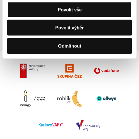
The Match Factory
Povolit vše
Domstrasse 60, 50668, Cologne
Německo
Tel: +49 221 539 7090
Povolit výběr
E-mail:
info@matchfactory.de
Odmítnout