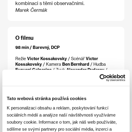
kombinaci s těmi observačními.
Marek Čermák
O filmu
98 min / Barevný, DCP
Režie
Victor Kossakovsky
/ Scénář
Victor
Kossakovsky
/ Kamera
Ben Bernhard
/ Hudba
Evgueni Galperine
/ Zvuk
Alexander Dudarev
/
Střih
Victor Kossakovsky, Ainara Vera
/ Producent
Heino Deckert
/ Výroba
Ma.ja.de. Filmproduktions
GmbH
/ Koprodukce
Point du Jour – Les Films du
Balibari
/ Sales
The Match Factory
Tato webová stránka používá cookies
K personalizaci obsahu a reklam, poskytování funkcí
sociálních médií a analýze naší návštěvnosti využíváme
Režie
soubory cookie. Informace o tom, jak náš web používáte,
sdílíme se svými partnery pro sociální média, inzerci a