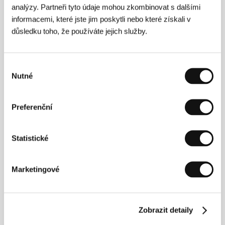
analýzy. Partneři tyto údaje mohou zkombinovat s dalšími
informacemi, které jste jim poskytli nebo které získali v
důsledku toho, že používáte jejich služby.
Výběr
Nutné
souhlasu
Preferenční
Victor Kossakovsky
(1961, Petrohrad). Vybraná
Statistické
filmografie (dokumentární filmy):
Tiše!
(2002),
Ať žijí
protinožci!
(
¡Vivan las Antipodas!
,
2011),
Aquarela
(2018),
Gunda
(2020),
Architekton
Marketingové
(2024).
Zobrazit detaily
Kontakty