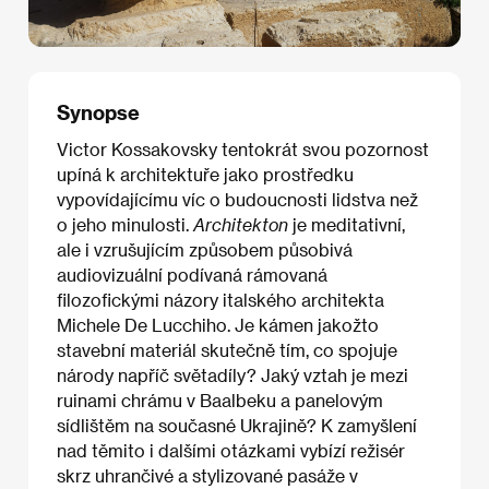
Synopse
Victor Kossakovsky tentokrát svou pozornost
upíná k architektuře jako prostředku
vypovídajícímu víc o budoucnosti lidstva než
o jeho minulosti.
Architekton
je meditativní,
ale i vzrušujícím způsobem působivá
audiovizuální podívaná rámovaná
filozofickými názory italského architekta
Michele De Lucchiho. Je kámen jakožto
stavební materiál skutečně tím, co spojuje
národy napříč světadíly? Jaký vztah je mezi
ruinami chrámu v Baalbeku a panelovým
sídlištěm na současné Ukrajině? K zamyšlení
nad těmito i dalšími otázkami vybízí režisér
skrz uhrančivé a stylizované pasáže v