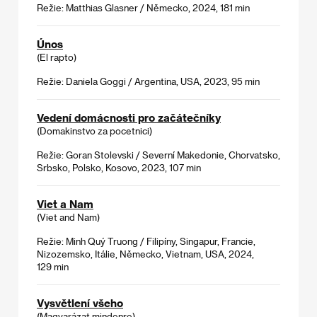
Režie: Matthias Glasner / Německo, 2024, 181 min
Únos
(El rapto)
Režie: Daniela Goggi / Argentina, USA, 2023, 95 min
Vedení domácnosti pro začátečníky
(Domakinstvo za pocetnici)
Režie: Goran Stolevski / Severní Makedonie, Chorvatsko,
Srbsko, Polsko, Kosovo, 2023, 107 min
Viet a Nam
(Viet and Nam)
Režie: Minh Quý Truong / Filipíny, Singapur, Francie,
Nizozemsko, Itálie, Německo, Vietnam, USA, 2024,
129 min
Vysvětlení všeho
(Magyarázat mindenre)