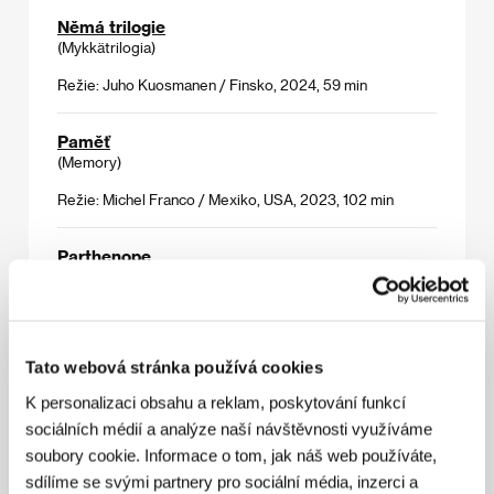
Němá trilogie
(Mykkätrilogia)
Režie: Juho Kuosmanen / Finsko, 2024, 59 min
Paměť
(Memory)
Režie: Michel Franco / Mexiko, USA, 2023, 102 min
Parthenope
(Parthenope)
Režie: Paolo Sorrentino / Itálie, Francie, 2023, 136 min
Tato webová stránka používá cookies
Pepe
(Pepe)
K personalizaci obsahu a reklam, poskytování funkcí
sociálních médií a analýze naší návštěvnosti využíváme
Režie: Nelson Carlos De Los Santos Arias /
Dominikánská republika, Namibie, Německo, Francie,
soubory cookie. Informace o tom, jak náš web používáte,
2024, 122 min
sdílíme se svými partnery pro sociální média, inzerci a