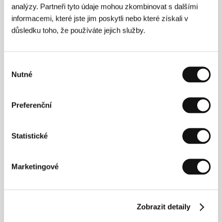
analýzy. Partneři tyto údaje mohou zkombinovat s dalšími
Porcelánová válka
informacemi, které jste jim poskytli nebo které získali v
(Porcelain War)
důsledku toho, že používáte jejich služby.
Režie: Brendan Bellomo, Slava Leontyev / Ukrajina,
Austrálie, USA, 2024, 87 min
Výběr
Prostě holky
Nutné
souhlasu
(Girls Will Be Girls)
Režie: Shuchi Talati / Indie, Francie, USA, Norsko, 2024,
Preferenční
118 min
Přímá akce
Statistické
(Direct Action)
Režie: Guillaume Cailleau, Ben Russell / Německo,
Marketingové
Francie, 2024, 212 min
Rjúiči Sakamoto: Opus
(Ryuichi Sakamoto: Opus)
Zobrazit detaily
Režie: Neo Sora / Japonsko, 2023, 103 min