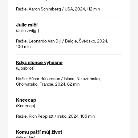
Režie: Aaron Schimberg / USA, 2024, 112 min
Julie mlčí
(Julie zwijgt)
Režie: Leonardo Van Dijl / Belgie, Švédsko, 2024,
100 min
Když slunce vyhasne
(Ljósbrot)
Režie: Rúnar Rúnarsson / Island, Nizozemsko,
Chorvatsko, Francie, 2024, 82 min
Kneecap
(Kneecap)
Režie: Rich Peppiatt / Irsko, 2024, 105 min
Komu patří můj život
(Mé el Aïn)