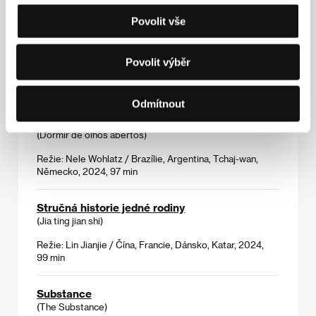
Povolit vše
Santoš
(Santosh)
Povolit výběr
Režie: Sandhya Suri / Velká Británie, Indie, Francie,
Německo, 2024, 125 min
Odmítnout
Spát s otevřenýma očima
(Dormir de olhos abertos)
Režie: Nele Wohlatz / Brazílie, Argentina, Tchaj-wan,
Německo, 2024, 97 min
Stručná historie jedné rodiny
(Jia ting jian shi)
Režie: Lin Jianjie / Čína, Francie, Dánsko, Katar, 2024,
99 min
Substance
(The Substance)