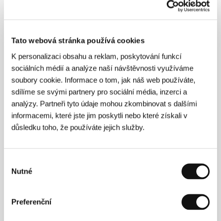
Režie
Tato webová stránka používá cookies
K personalizaci obsahu a reklam, poskytování funkcí
sociálních médií a analýze naší návštěvnosti využíváme
soubory cookie. Informace o tom, jak náš web používáte,
sdílíme se svými partnery pro sociální média, inzerci a
analýzy. Partneři tyto údaje mohou zkombinovat s dalšími
informacemi, které jste jim poskytli nebo které získali v
důsledku toho, že používáte jejich služby.
Výběr
Aaron Schimberg
(Chicago). Filmografie:
Go Down
Nutné
souhlasu
Death
(2013),
Spoutáni na celý život
(
Chained for
Life
, 2018),
Jiný člověk
​ (
A Different Man
, 2024).
Preferenční