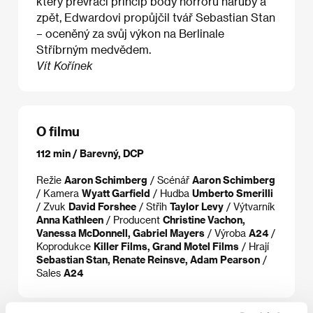
který převrací princip body horroru naruby a
zpět, Edwardovi propůjčil tvář Sebastian Stan
– oceněný za svůj výkon na Berlinale
Stříbrným medvědem.
Vít Kořínek
O filmu
112 min / Barevný, DCP
Režie
Aaron Schimberg
/ Scénář
Aaron Schimberg
/ Kamera
Wyatt Garfield
/ Hudba
Umberto Smerilli
/ Zvuk
David Forshee
/ Střih
Taylor Levy
/ Výtvarník
Anna Kathleen
/ Producent
Christine Vachon,
Vanessa McDonnell, Gabriel Mayers
/ Výroba
A24
/
Koprodukce
Killer Films, Grand Motel Films
/ Hrají
Sebastian Stan, Renate Reinsve, Adam Pearson
/
Sales
A24