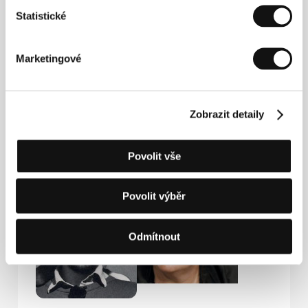
Kontakty
Statistické
A24
31 W. 27th Street, 11th Floor, NY 10001, New York
Marketingové
Spojené státy americké
Tel: +1 646 568 6015
E-mail:
info@a24films.com
Zobrazit detaily
Hosté
Povolit vše
Povolit výběr
Odmítnout