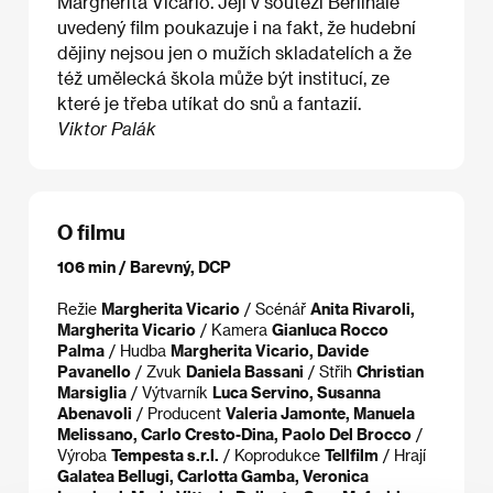
Margherita Vicario. Její v soutěži Berlinale
uvedený film poukazuje i na fakt, že hudební
dějiny nejsou jen o mužích skladatelích a že
též umělecká škola může být institucí, ze
které je třeba utíkat do snů a fantazií.
Viktor Palák
O filmu
106 min / Barevný, DCP
Režie
Margherita Vicario
/ Scénář
Anita Rivaroli,
Margherita Vicario
/ Kamera
Gianluca Rocco
Palma
/ Hudba
Margherita Vicario, Davide
Pavanello
/ Zvuk
Daniela Bassani
/ Střih
Christian
Marsiglia
/ Výtvarník
Luca Servino, Susanna
Abenavoli
/ Producent
Valeria Jamonte, Manuela
Melissano, Carlo Cresto-Dina, Paolo Del Brocco
/
Výroba
Tempesta s.r.l.
/ Koprodukce
Tellfilm
/ Hrají
Galatea Bellugi, Carlotta Gamba, Veronica