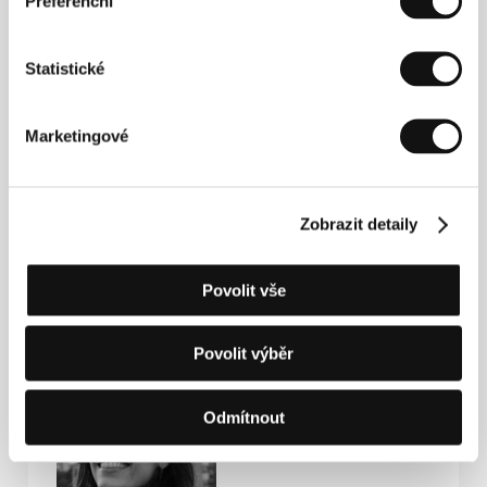
Preferenční
(2024).
Statistické
Kontakty
Marketingové
Rai Cinema
Piazza Adriana 12, 00193, Rome
Itálie
Tel: +39 063 317 9417
Zobrazit detaily
E-mail:
claudiajulia.catalano@raicinema.it
Povolit vše
Hosté
Povolit výběr
Odmítnout