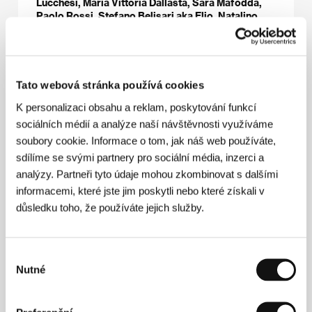
Lucchesi, Maria Vittoria Dallasta, Sara Mafodda,
Paolo Rossi, Stefano Belisari aka Elio, Natalino
Balasso, Anita Kravo
/ Sales
Rai Cinema
Tato webová stránka používá cookies
Režie
K personalizaci obsahu a reklam, poskytování funkcí
sociálních médií a analýze naší návštěvnosti využíváme
soubory cookie. Informace o tom, jak náš web používáte,
sdílíme se svými partnery pro sociální média, inzerci a
analýzy. Partneři tyto údaje mohou zkombinovat s dalšími
informacemi, které jste jim poskytli nebo které získali v
důsledku toho, že používáte jejich služby.
Výběr
Nutné
souhlasu
Margherita Vicario
(1988, Řím). Filmografie:
Gloria!