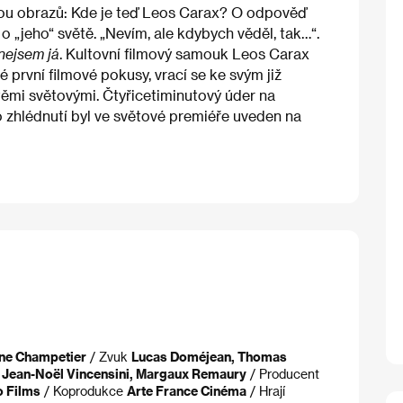
ou obrazů: Kde je teď Leos Carax? O odpověď
 o „jeho“ světě. „Nevím, ale kdybych věděl, tak…“.
nejsem já
. Kultovní filmový samouk Leos Carax
své první filmové pokusy, vrací se ke svým již
těmi světovými. Čtyřicetiminutový úder na
o zhlédnutí byl ve světové premiéře uveden na
ine Champetier
/ Zvuk
Lucas Doméjean, Thomas
, Jean-Noël Vincensini, Margaux Remaury
/ Producent
o Films
/ Koprodukce
Arte France Cinéma
/ Hrají