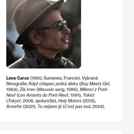
Leos Carax
(1960, Suresnes, Francie). Vybraná
filmografie:
Když chlapec potká dívku
(
Boy Meets Girl
,
1984),
Zlá krev
(
Mauvais sang
, 1986),
Milenci z Pont-
Neuf
(
Les Amants du Pont-Neuf
, 1991),
Tokio!
(
Tokyo!
, 2008, spolurežie),
Holy Motors
(2012),
Annette
(2021),
To nejsem já
(
C'est pas moi
, 2024).