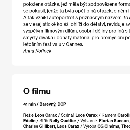
položena otázka, jež měla být zodpovězena form
se pokusil, jenže ta byla opět plná otázek, o něm i
A tak vznikl autoportrét s příznačným názvem
To 
se v esejistické koláži ohlíží do dětství, reviduje 
vyspělým filmovým dílům, osobní dějiny prolíná s 
smysly diváka i bohatý materiál pro přemýšlení p
letošním festivalu v Cannes.
Anna Kořínek
O filmu
41 min / Barevný, DCP
Režie
Leos Carax
/ Scénář
Leos Carax
/ Kamera
Carol
Edelin
/ Střih
Nelly Quettier
/ Výtvarník
Florian Sanson
Charles Gillibert, Leos Carax
/ Výroba
CG Cinéma, The