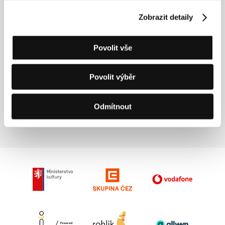
Holky z balkónu
​ (
Les Femmes au balcon
, 2024).
Zobrazit detaily
Povolit vše
Kontakty
mk2 Films
Povolit výběr
55, rue Traversière, 75012, Paris
Francie
Tel: +33 144 673 111
Odmítnout
E-mail:
intlsales@mk2.com