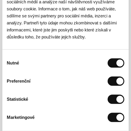
sociálních médií a analýze naší návštěvnosti využíváme
Merlant, Lucas Bravo, Nadège Beausson-Diagne
/
soubory cookie. Informace o tom, jak náš web používáte,
Sales
mk2 Films
sdílíme se svými partnery pro sociální média, inzerci a
analýzy. Partneři tyto údaje mohou zkombinovat s dalšími
informacemi, které jste jim poskytli nebo které získali v
Režie
důsledku toho, že používáte jejich služby.
Výběr
Nutné
souhlasu
Preferenční
Statistické
Marketingové
Noémie Merlant
(1988, Paříž). Vybraná filmografie:
Moje láska, mon amour
(
Mi iubita, mon amour
, 2021),