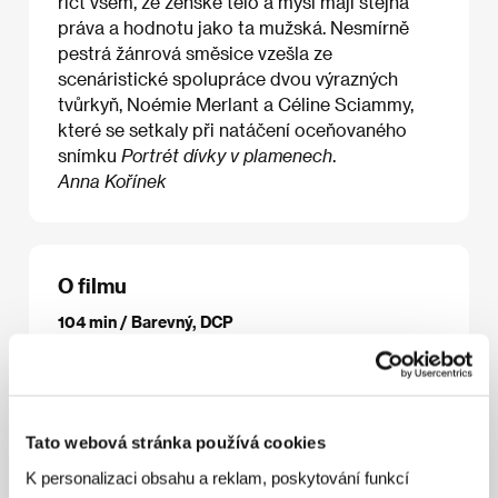
říct všem, že ženské tělo a mysl mají stejná
práva a hodnotu jako ta mužská. Nesmírně
pestrá žánrová směsice vzešla ze
scenáristické spolupráce dvou výrazných
tvůrkyň, Noémie Merlant a Céline Sciammy,
které se setkaly při natáčení oceňovaného
snímku
Portrét dívky v plamenech
.
Anna Kořínek
O filmu
104 min / Barevný, DCP
Režie
Noémie Merlant
/ Scénář
Noémie
Merlant, Céline Sciamma
/ Kamera
Evgenia
Alexandrova
/ Hudba
Uèle Lamore
/ Zvuk
Armance
Durix
/ Střih
Julien Lacheray
/ Výtvarník
Chloé
Tato webová stránka používá cookies
Cambournac
/ Producent
Pierre Guyard
/ Výroba
Nord-Ouest Films
/ Koprodukce
France 2 Cinéma
/
K personalizaci obsahu a reklam, poskytování funkcí
Hrají
Souheila Yacoub, Sanda Codreanu, Noémie