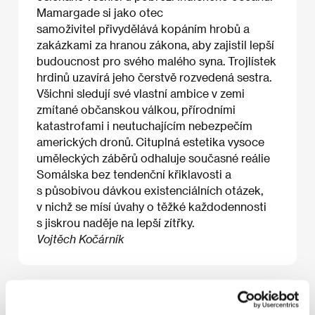
Mamargade si jako otec
samoživitel přivydělává kopáním hrobů a
zakázkami za hranou zákona, aby zajistil lepší
budoucnost pro svého malého syna. Trojlístek
hrdinů uzavírá jeho čerstvě rozvedená sestra.
Všichni sledují své vlastní ambice v zemi
zmítané občanskou válkou, přírodními
katastrofami i neutuchajícím nebezpečím
amerických dronů. Cituplná estetika vysoce
uměleckých záběrů odhaluje současné reálie
Somálska bez tendenční křiklavosti a
s působivou dávkou existenciálních otázek,
v nichž se mísí úvahy o těžké každodennosti
s jiskrou naděje na lepší zítřky.
Vojtěch Kočárník
O filmu