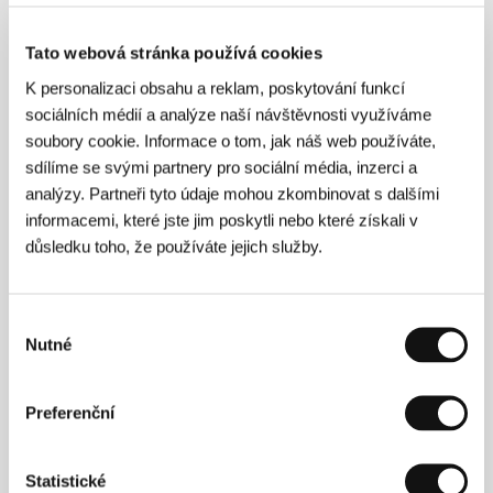
133 min / Barevný, DCP
Tato webová stránka používá cookies
Režie
Mo Harawe
/ Scénář
Mo Harawe
/ Kamera
Mostafa El Kashef
/ Zvuk
Willis Abuto, Anne
K personalizaci obsahu a reklam, poskytování funkcí
Gibourg, Guadalupe Cassius, Christophe
sociálních médií a analýze naší návštěvnosti využíváme
Vingtrinier
/ Střih
Joana Scrinzi
/ Výtvarník
Nuur
soubory cookie. Informace o tom, jak náš web používáte,
Abdulkadir
/ Producent
Oliver Neumann, Sabine
Moser
/ Výroba
Freibeuter Film
/ Koprodukce
sdílíme se svými partnery pro sociální média, inzerci a
Kazak Productions, Niko Film
/ Hrají
Ahmed Ali
analýzy. Partneři tyto údaje mohou zkombinovat s dalšími
Farah, Anab Ahmed Ibrahim, Ahmed Mohamud
informacemi, které jste jim poskytli nebo které získali v
Saleban
/ Sales
Totem Films
důsledku toho, že používáte jejich služby.
Výběr
Režie
Nutné
souhlasu
Preferenční
Statistické