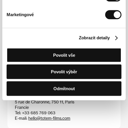
Marketingové
Zobrazit detaily
Mo Harawe
(1992, Mogadišu, Somálsko). Filmografie:
Life on the Horn
(2020, kr.),
Přijdou moji rodiče?
(
Will
Povolit vše
My Parents Come to See Me
, 2022, kr.),
Nedaleko
ráje
(
The Village Next to Paradise
, 2024).
Povolit výběr
Kontakty
Odmítnout
Totem Films
5 rue de Charonne, 750 11, Paris
Francie
Tel: +33 685 769 063
E-mail:
hello@totem-films.com