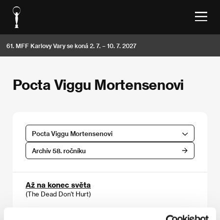
61. MFF Karlovy Vary se koná 2. 7. – 10. 7. 2027
Pocta Viggu Mortensenovi
Pocta Viggu Mortensenovi
Archív 58. ročníku
Až na konec světa
(The Dead Don't Hurt)
Režie: Viggo Mortensen / Kanada, Mexiko, Dánsko,
2023, 129 min