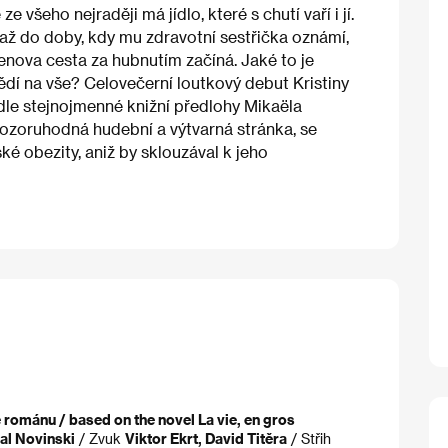
 všeho nejraději má jídlo, které s chutí vaří i jí.
až do doby, kdy mu zdravotní sestřička oznámí,
enova cesta za hubnutím začíná. Jaké to je
ědí na vše? Celovečerní loutkový debut Kristiny
odle stejnojmenné knižní předlohy Mikaëla
 pozoruhodná hudební a výtvarná stránka, se
 obezity, aniž by sklouzával k jeho
románu / based on the novel La vie, en gros
al Novinski
/ Zvuk
Viktor Ekrt, David Titěra
/ Střih