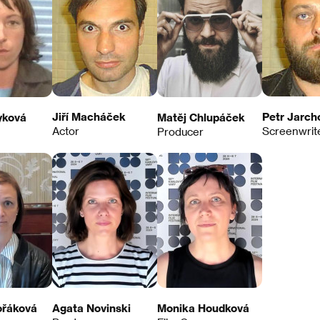
Jiří Macháček
Petr Jarch
yková
Matěj Chlupáček
Actor
Screenwrit
Producer
ořáková
Agata Novinski
Monika Houdková