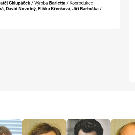
atěj Chlupáček
/ Výroba
Barletta
/ Koprodukce
á, David Novotný, Eliška Křenková, Jiří Bartoška
/