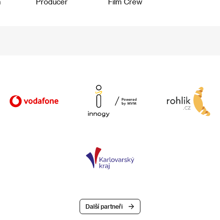
n
Producer
Film Crew
Další partneři