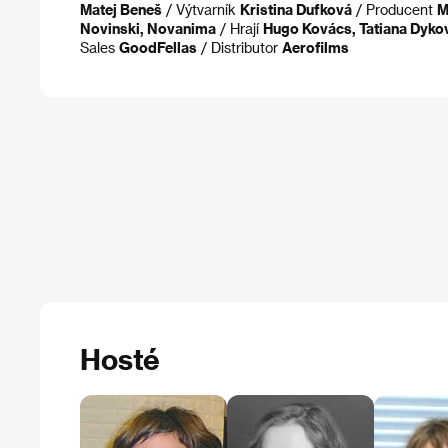
Matej Beneš
/ Výtvarník
Kristina Dufková
/ Producent
M
Novinski, Novanima
/ Hrají
Hugo Kovács, Tatiana Dykov
Sales
GoodFellas
/ Distributor
Aerofilms
Hosté