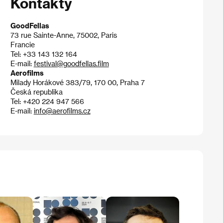
Kontakty
GoodFellas
73 rue Sainte-Anne, 75002, Paris
Francie
Tel: +33 143 132 164
E-mail:
festival@goodfellas.film
Aerofilms
Milady Horákové 383/79, 170 00, Praha 7
Česká republika
Tel: +420 224 947 566
E-mail:
info@aerofilms.cz