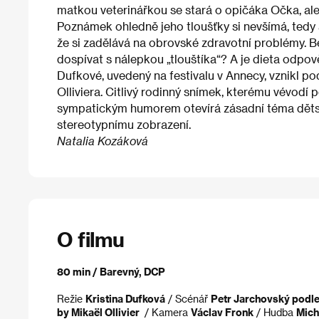
matkou veterinářkou se stará o opičáka Očka, ale ze
Poznámek ohledně jeho tloušťky si nevšímá, tedy 
že si zadělává na obrovské zdravotní problémy. B
dospívat s nálepkou „tlouštíka“? A je dieta odpov
Dufkové, uvedený na festivalu v Annecy, vznikl p
Olliviera. Citlivý rodinný snímek, kterému vévodí
sympatickým humorem otevírá zásadní téma dětské
stereotypnímu zobrazení.
Natalia Kozáková
O filmu
80 min / Barevný, DCP
Režie
Kristina Dufková
/ Scénář
Petr Jarchovský podle 
by Mikaël Ollivier
/ Kamera
Václav Fronk
/ Hudba
Mich