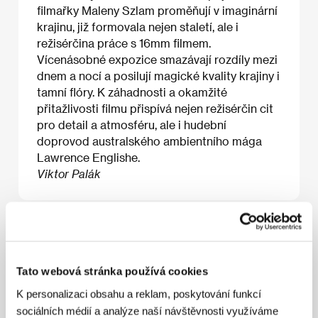
filmařky Maleny Szlam proměňují v imaginární
krajinu, již formovala nejen staletí, ale i
režisérčina práce s 16mm filmem.
Vícenásobné expozice smazávají rozdíly mezi
dnem a nocí a posilují magické kvality krajiny i
tamní flóry. K záhadnosti a okamžité
přitažlivosti filmu přispívá nejen režisérčin cit
pro detail a atmosféru, ale i hudební
doprovod australského ambientního mága
Lawrence Englishe.
Viktor Palák
O filmu
20 min / Barevný, DCP
Tato webová stránka používá cookies
Režie
Malena Szlam
/ Kamera
Malena Szlam
/
K personalizaci obsahu a reklam, poskytování funkcí
Hudba
Lawrence English
/ Zvuk
Lawrence English
/
sociálních médií a analýze naší návštěvnosti využíváme
Střih
Malena Szlam
/ Producent
John Edmond
/