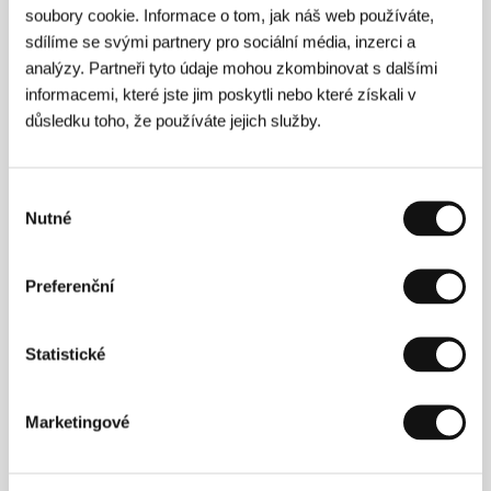
soubory cookie. Informace o tom, jak náš web používáte,
Kontakt
Malena Szlam
sdílíme se svými partnery pro sociální média, inzerci a
analýzy. Partneři tyto údaje mohou zkombinovat s dalšími
informacemi, které jste jim poskytli nebo které získali v
Režie
důsledku toho, že používáte jejich služby.
Výběr
Nutné
souhlasu
Preferenční
Statistické
Marketingové
Malena Szlam
(1979, Chile). Vybraná filmografie:
Lunární almanach
(2014, kr.),
Altiplano
(2018, kr.),