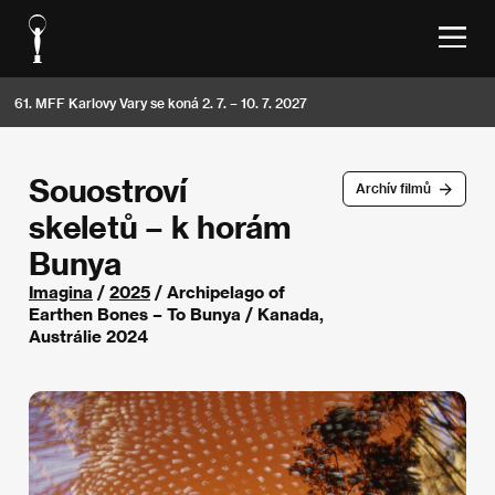
61. MFF Karlovy Vary se koná 2. 7. – 10. 7. 2027
Souostroví
Archív filmů
skeletů – k horám
Bunya
Imagina
/
2025
/ Archipelago of
Earthen Bones – To Bunya / Kanada,
Austrálie 2024