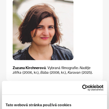
Zuzana Kirchnerová
. Vybraná filmografie:
Naděje
zítřka
(2006, kr.),
Bába
(2008, kr.),
Karavan
(2025).
Kontakty
Alpha Violet
Tato webová stránka používá cookies
47 avenue de la République, 750 11, Paris