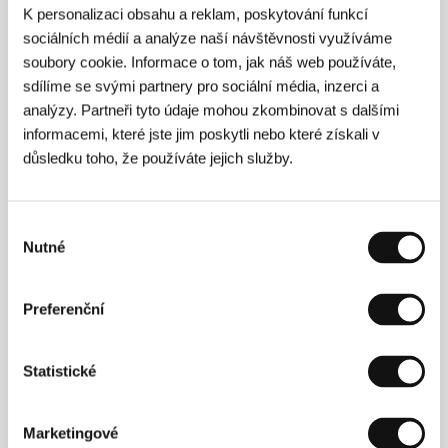
Francie
K personalizaci obsahu a reklam, poskytování funkcí
Tel: +33 629 835 108
sociálních médií a analýze naší návštěvnosti využíváme
E-mail:
info@alphaviolet.com
soubory cookie. Informace o tom, jak náš web používáte,
CinemArt, a.s.
sdílíme se svými partnery pro sociální média, inzerci a
Národní 60/28, 111 21, Praha 1
Česká republika
analýzy. Partneři tyto údaje mohou zkombinovat s dalšími
Tel: +420 224 949 110
informacemi, které jste jim poskytli nebo které získali v
E-mail:
nikol.trojanova@cinemart.cz
důsledku toho, že používáte jejich služby.
Výběr
Press kontakt
Nutné
souhlasu
Lucie Medková
Tel: +420 603 759 360
E-mail:
medkova@p2m.cz
Preferenční
Statistické
Press kit
Marketingové