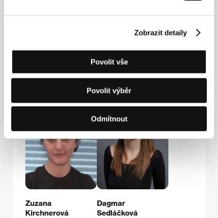
Press kit
Zobrazit detaily
Povolit vše
Hosté
Povolit výběr
Odmítnout
Zuzana
Dagmar
Kirchnerová
Sedláčková