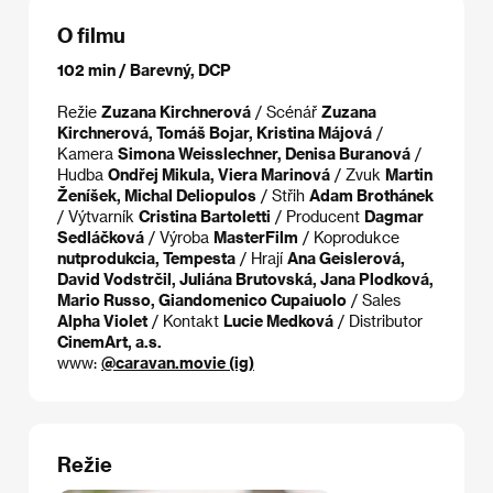
O filmu
102 min / Barevný, DCP
Režie
Zuzana Kirchnerová
/ Scénář
Zuzana
Kirchnerová, Tomáš Bojar, Kristina Májová
/
Kamera
Simona Weisslechner, Denisa Buranová
/
Hudba
Ondřej Mikula, Viera Marinová
/ Zvuk
Martin
Ženíšek, Michal Deliopulos
/ Střih
Adam Brothánek
/ Výtvarník
Cristina Bartoletti
/ Producent
Dagmar
Sedláčková
/ Výroba
MasterFilm
/ Koprodukce
nutprodukcia, Tempesta
/ Hrají
Ana Geislerová,
David Vodstrčil, Juliána Brutovská, Jana Plodková,
Mario Russo, Giandomenico Cupaiuolo
/ Sales
Alpha Violet
/ Kontakt
Lucie Medková
/ Distributor
CinemArt, a.s.
www:
@caravan.movie (ig)
Režie