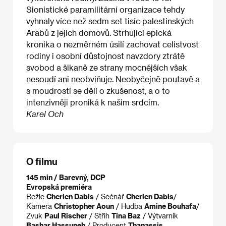
Sionistické paramilitární organizace tehdy
vyhnaly více než sedm set tisíc palestinských
Arabů z jejich domovů. Strhující epická
kronika o nezměrném úsilí zachovat celistvost
rodiny i osobní důstojnost navzdory ztrátě
svobod a šikaně ze strany mocnějších však
nesoudí ani neobviňuje. Neobyčejně poutavě a
s moudrostí se dělí o zkušenost, a o to
intenzivněji proniká k našim srdcím.
Karel Och
O filmu
145 min / Barevný, DCP
Evropská premiéra
Režie
Cherien Dabis
/ Scénář
Cherien Dabis​
/
Kamera
Christopher Aoun
/ Hudba
Amine Bouhafa​
/
Zvuk
Paul Rischer
/ Střih
Tina Baz
/ Výtvarník
Bashar Hassuneh
/ Producent
Thanassis