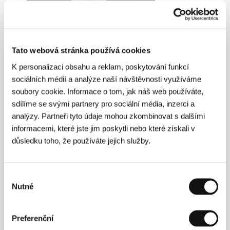
Cherien Dabis
. Vybraná filmografie:
The D Word
Tato webová stránka používá cookies
(2005),
Zkažené státy americké
(
Amreeka
, 2009),
May se vrací domů
(
May in the Summer
, 2013),
Vše,
K personalizaci obsahu a reklam, poskytování funkcí
co z tebe zbylo
​ (
Illi baqi minnak
, 2025).
sociálních médií a analýze naší návštěvnosti využíváme
soubory cookie. Informace o tom, jak náš web používáte,
sdílíme se svými partnery pro sociální média, inzerci a
analýzy. Partneři tyto údaje mohou zkombinovat s dalšími
Kontakty
informacemi, které jste jim poskytli nebo které získali v
The Match Factory
důsledku toho, že používáte jejich služby.
Domstrasse 60, 50668, Cologne
Německo
Tel: +49 221 539 7090
E-mail:
info@matchfactory.de
Výběr
Nutné
souhlasu
Preferenční
Press kit