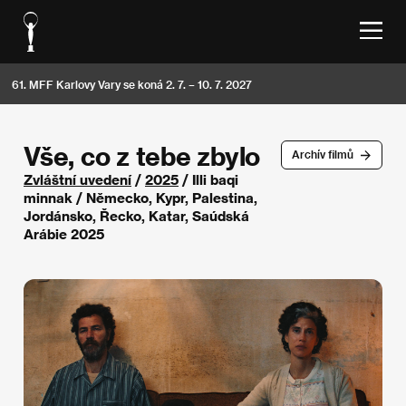
61. MFF Karlovy Vary se koná 2. 7. – 10. 7. 2027
Vše, co z tebe zbylo
Archív filmů
Zvláštní uvedení
/
2025
/ Illi baqi
minnak / Německo, Kypr, Palestina,
Jordánsko, Řecko, Katar, Saúdská
Arábie 2025