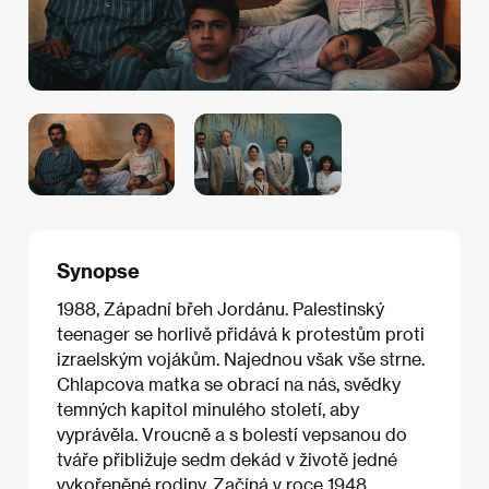
Synopse
1988, Západní břeh Jordánu. Palestinský
teenager se horlivě přidává k protestům proti
izraelským vojákům. Najednou však vše strne.
Chlapcova matka se obrací na nás, svědky
temných kapitol minulého století, aby
vyprávěla. Vroucně a s bolestí vepsanou do
tváře přibližuje sedm dekád v životě jedné
vykořeněné rodiny. Začíná v roce 1948.