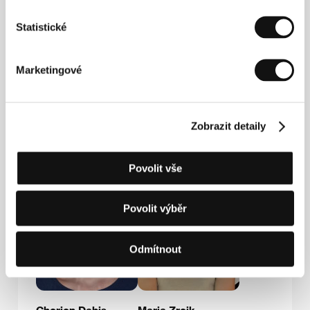
Statistické
Press kit
Marketingové
Zobrazit detaily
Hosté
Povolit vše
Povolit výběr
Odmítnout
Cherien Dabis
Maria Zreik