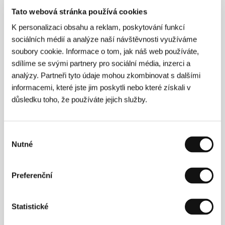
Newport-Berra
/ Hudba
Dabney Morris,
Tato webová stránka používá cookies
David Wingo
/ Zvuk
Sylvain Bellemare
/ Střih
Sara
Shaw
/ Výroba
Watch This Ready, NEON, Topic
K personalizaci obsahu a reklam, poskytování funkcí
Studios
/ Hrají
Dakota Johnson, Adria Arjona, Kyle
sociálních médií a analýze naší návštěvnosti využíváme
Marvin, Michael Angelo Covino, Nicholas Braun
/
Sales
NEON
/ Distributor
Vertical Entertainment
soubory cookie. Informace o tom, jak náš web používáte,
sdílíme se svými partnery pro sociální média, inzerci a
analýzy. Partneři tyto údaje mohou zkombinovat s dalšími
informacemi, které jste jim poskytli nebo které získali v
Režie
důsledku toho, že používáte jejich služby.
Výběr
Nutné
souhlasu
Preferenční
Statistické