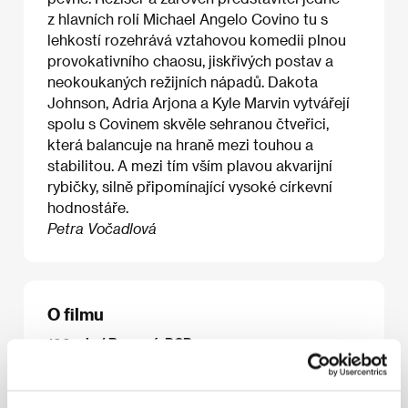
z hlavních rolí Michael Angelo Covino tu s
lehkostí rozehrává vztahovou komedii plnou
provokativního chaosu, jiskřivých postav a
neokoukaných režijních nápadů. Dakota
Johnson, Adria Arjona a Kyle Marvin vytvářejí
spolu s Covinem skvěle sehranou čtveřici,
která balancuje na hraně mezi touhou a
stabilitou. A mezi tím vším plavou akvarijní
rybičky, silně připomínající vysoké církevní
hodnostáře.
Petra Vočadlová
O filmu
100 min / Barevný, DCP
Režie
Michael Angelo Covino
/ Scénář
Michael
Angelo Covino, Kyle Marvin
/ Kamera
Adam