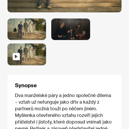
Synopse
Dva manželské páry a jedno společné dilema
– vztah už nefunguje jako dřív a každý z
partnerů možná touží po něčem jiném.
Myšlenka otevřeného vztahu rozvíří jejich
přátelství i jistoty, které doposud vnímali jako
pevné. Režisér a zároveň představitel jedné