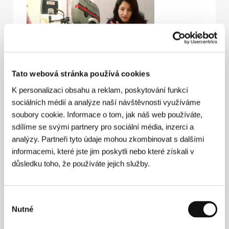
Tato webová stránka používá cookies
K personalizaci obsahu a reklam, poskytování funkcí
Sandra Goldbacherová
(1961, Londýn) studovala
sociálních médií a analýze naší návštěvnosti využíváme
francouzskou literaturu na Brighton University a poté
soubory cookie. Informace o tom, jak náš web používáte,
absolvovala roční kurz filmu a videa na Middlesex
University. Začínala televizními dokumenty, pro BBC
sdílíme se svými partnery pro sociální média, inzerci a
natočila například sérii snímků o architektuře
Building
analýzy. Partneři tyto údaje mohou zkombinovat s dalšími
Sights
. Režírovala řadu reklam pro společnosti
informacemi, které jste jim poskytli nebo které získali v
Absolut, Evian a Philips. V roce 1994 natočila dva
důsledku toho, že používáte jejich služby.
krátké filmy:
Seventeen
, v hlavní roli s Rachel
Weiszovou, a
Piccadilly Circus By Night
. Její
celovečerní debut
Guvernantka
(
The Governess
,
1998), v hlavních rolích s Minnie Driverovou a
Výběr
Jonathanem Rhys Meyersem, získal zvláštní cenu za
Nutné
souhlasu
debut na MFF Karlovy Vary a také Cenu Alfreda
Hitchcocka za nejlepší film na Dinard British Film