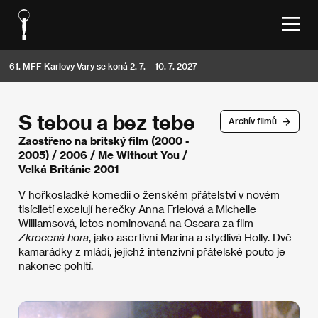
61. MFF Karlovy Vary se koná 2. 7. – 10. 7. 2027
S tebou a bez tebe
Archív filmů
Zaostřeno na britský film (2000 -
2005)
/
2006
/ Me Without You /
Velká Británie 2001
V hořkosladké komedii o ženském přátelství v novém
tisíciletí excelují herečky Anna Frielová a Michelle
Williamsová, letos nominovaná na Oscara za film
Zkrocená hora
, jako asertivní Marina a stydlivá Holly. Dvě
kamarádky z mládí, jejichž intenzivní přátelské pouto je
nakonec pohltí.