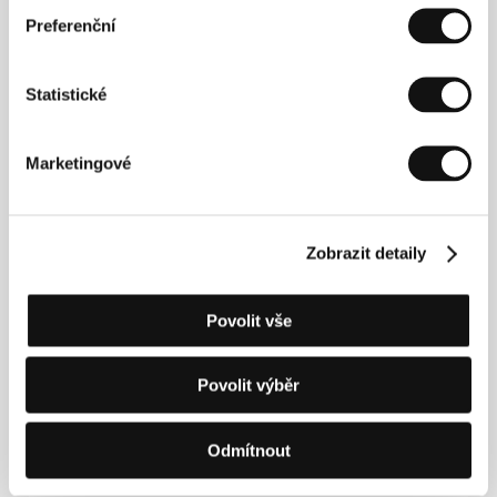
Festival.
S tebou a bez tebe
je její druhý celovečerní
Preferenční
hraný film.
Statistické
Kontakty
Marketingové
British Council
Spojené království
Tel: +44 207 389 3067
Fax: +44 207 389 3175
E-mail:
catherine.bray@gmail.com
Zobrazit detaily
Hollywood Classic Entertainment
Psohlavců 8, 147 00, Praha 4
Česká republika
Povolit vše
Tel: +420 226 224 111
Fax: +420 226 224 110
E-mail:
hce@hce.cz
Povolit výběr
Capitol Films
, W2 1LA, London
Spojené království
Odmítnout
Tel: +44 207 298 6200
Fax: +44 207 298 6201