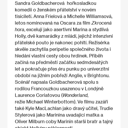
Sandra Goldbacherová hořkosladkou
komedii o ženském přátelství v novém
tisíciletí. Anna Frielová a Michelle Williamsová,
letos nominovaná na Oscara za film
Zkrocená
hora
, excelují jako asertivní Marina a stydlivá
Holly, dvě kamarádky z mládí, jejichž intenzivní
přátelské pouto je nakonec pohltí. Režisérka
skvěle zachytila peripetie společného života i
hledání vlastní cesty obou hrdinek. Příběh
začíná na předměstí začátku sedmdesátých
let a pokračuje přes éru punku po univerzitní
období na jižním pobřeží Anglie, v Brightonu.
Scénář napsala Goldbacherová spolu s
rodilou Francouzkou usazenou v Londýně
Laurence Coriatovou (
Wonderland
,
režie Michael Winterbottom). Ve filmu zazáří
také Kyle MacLachlan jako dravý učitel, Trudie
Stylerová jako Marinina uvadající matka a
Oliver Milburn coby Marinin starší bratr a tajný
objekt Hollyiny náklonnosti.