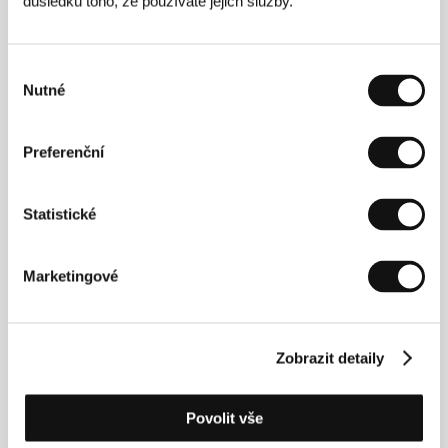
důsledku toho, že používáte jejich služby.
Vějíř lady Windermerové
(A Good Woman)
Výběr
Režie: Mike Barker / Španělsko, Itálie, Lucembursko,
Nutné
Velká Británie, USA, 2004, 93 min
souhlasu
Vosa
Preferenční
(Wasp)
Režie: Andrea Arnold / Velká Británie, 2003, 24 min
Statistické
Vyhazovač
(Bouncer)
Marketingové
Režie: Michael Baig Clifford / Velká Británie, 2002, 10 min
Výhybkáři
Zobrazit detaily
(The Navigators)
Režie: Ken Loach / Velká Británie, 2000, 95 min
Povolit vše