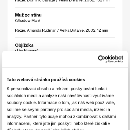
Muž ze stínu
(Shadow Man)
Režie: Amanda Rudman / Velká Británie, 2002, 12 min
Objížďka
(The Bypass)
Režie: Amit Kumar / Velká Británie, 2003, 18 min
Pes
Tato webová stránka používá cookies
(Dog)
K personalizaci obsahu a reklam, poskytování funkcí
Režie: Suzie Templeton / Velká Británie, 2001, 6 min
sociálních médií a analýze naší návštěvnosti využíváme
soubory cookie. Informace o tom, jak náš web používáte,
S tebou a bez tebe
sdílíme se svými partnery pro sociální média, inzerci a
(Me Without You)
analýzy. Partneři tyto údaje mohou zkombinovat s dalšími
Režie: Sandra Goldbacher / Velká Británie, 2001, 107 min
informacemi, které jste jim poskytli nebo které získali v