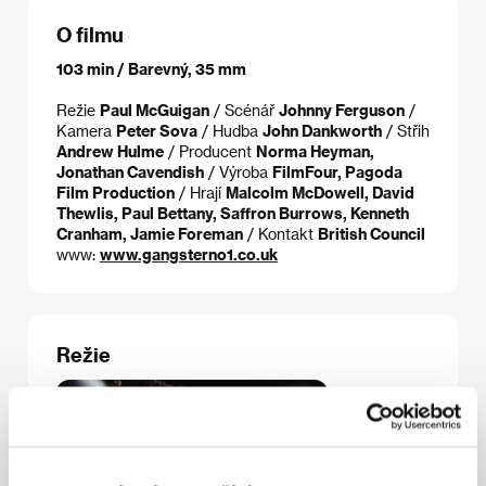
O filmu
103 min / Barevný, 35 mm
Režie
Paul McGuigan
/ Scénář
Johnny Ferguson
/
Kamera
Peter Sova
/ Hudba
John Dankworth
/ Střih
Andrew Hulme
/ Producent
Norma Heyman,
Jonathan Cavendish
/ Výroba
FilmFour, Pagoda
Film Production
/ Hrají
Malcolm McDowell, David
Thewlis, Paul Bettany, Saffron Burrows, Kenneth
Cranham, Jamie Foreman
/ Kontakt
British Council
www:
www.gangsterno1.co.uk
Režie