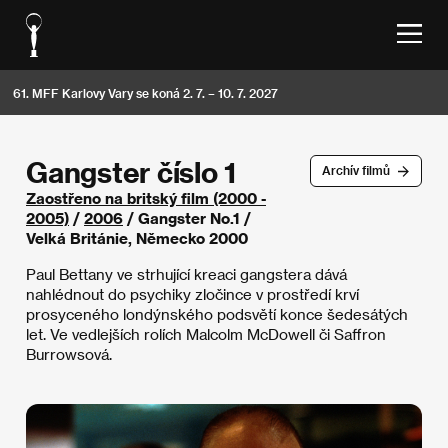
61. MFF Karlovy Vary se koná 2. 7. – 10. 7. 2027
Gangster číslo 1
Archív filmů
Zaostřeno na britský film (2000 -
2005)
/
2006
/ Gangster No.1 /
Velká Británie, Německo 2000
Paul Bettany ve strhující kreaci gangstera dává
nahlédnout do psychiky zločince v prostředí krví
prosyceného londýnského podsvětí konce šedesátých
let. Ve vedlejších rolích Malcolm McDowell či Saffron
Burrowsová.