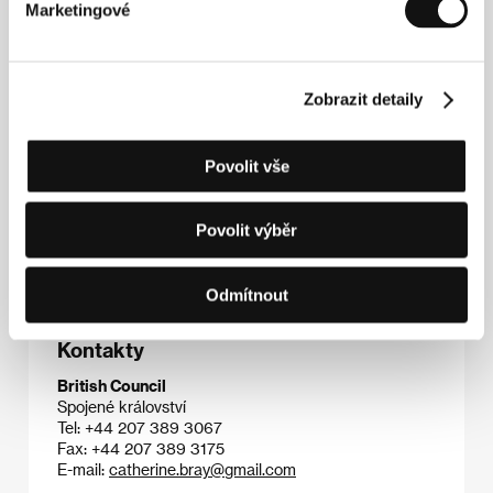
Marketingové
obsahujícího tři příběhy z Welshova stejnojmenného
románu. Průlom však nastal až s jeho druhým filmem
Gangster číslo 1.
Film
The Reckoning
(
Hra se smrtí
),
vražedné mysterium zasazené do středověku, v
Zobrazit detaily
hlavních rolích s P. Bettanym a W. Dafoem, již takový
komerční úspěch nezaznamenal. Další dva filmy –
hollywoodský remake temně spletitého
francouzského thrilleru
Miluj mě, prosím
(2005) a
Povolit vše
propracovaný kriminální hlavolam
Lucky Number
Slevin
(
Šťastné číslo Slevin
, 2005) – natočil režisér již
v Severní Americe. V obou se v hlavních rolích objevil
Povolit výběr
J. Hartnett.
Odmítnout
Kontakty
British Council
Spojené království
Tel: +44 207 389 3067
Fax: +44 207 389 3175
E-mail:
catherine.bray@gmail.com