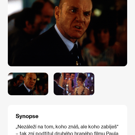
Synopse
„Nezáleží na tom, koho znáš, ale koho zabiješ“
– tak zní podtitul druhého hraného filmu Paula