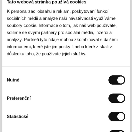
Tato webová stránka používá cookies
K personalizaci obsahu a reklam, poskytování funkcí
sociálních médií a analýze naší návštěvnosti využíváme
soubory cookie. Informace o tom, jak náš web používáte,
sdílíme se svými partnery pro sociální média, inzerci a
analýzy. Partneři tyto údaje mohou zkombinovat s dalšími
informacemi, které jste jim poskytli nebo které získali v
důsledku toho, že používáte jejich služby.
Výběr
Nutné
souhlasu
Paul McGuigan
(1963, Belshill, Skotsko) byl nejprve
úspěšným fotografem v Glasgowě, poté se věnoval
Preferenční
televizní reklamě a dokumentárnímu filmu. V roce
1988 získal za svůj krátký film
The Granton Star
podle povídky I. Welshe cenu pro nejlepšího nováčka
Statistické
Best Newcomer Award od Royal Television
Society. Tento krátký snímek posléze rozšířil do
celovečerního hraného filmu
Acid House
(1998),