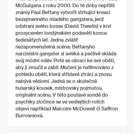
McGuigana z roku 2000. Do té doby nepříliš
známý Paul Bettany vytvořil strhující kreaci
bezejmenného mladého gangstera, jenž
odstraní svého bosse (David Thewlis) v krví
prosyceném londýnském podsvětí konce
šedesátých let. Jedna zvlášť
nezapomenutelná scéna: Bettanyho
narcisistní gangster si svléká a pečlivě skládá
svůj módní oděv. Poté se obrací ke své oběti,
aby ji zmučil a zabil. Mučení je nafilmováno z
pohledu oběti, která střídavě ztrácí a znovu
nabývá vědomí. Jedná se o skutečně
husarský kousek, mistrovsky pojmutou,
originální scénu. V této poutavé sondě do
psychiky zločince se ve vedlejších rolích
objeví například Malcolm McDowell či Saffron
Burrowsová.