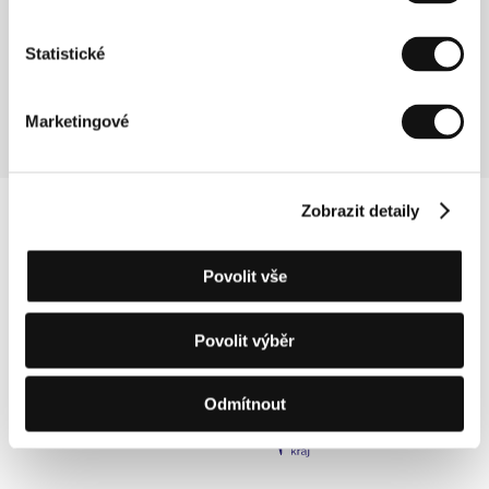
Zlo
(To Kako)
Statistické
Režie: Yorgos Noussias / Řecko, 2005, 83 min
Marketingové
Zobrazit detaily
Povolit vše
Povolit výběr
Odmítnout