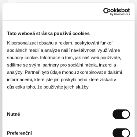
Kuskus
(KussKuss - Dein Glück gehört mir)
Režie: Sören Senn / Německo, Švýcarsko, 2005, 95 min
Tato webová stránka používá cookies
Odříznuti
K personalizaci obsahu a reklam, poskytování funkcí
(Aislados)
sociálních médií a analýze naší návštěvnosti využíváme
soubory cookie. Informace o tom, jak náš web používáte,
Režie: David Marqués / Španělsko, 2005, 83 min
sdílíme se svými partnery pro sociální média, inzerci a
analýzy. Partneři tyto údaje mohou zkombinovat s dalšími
Ráj řízků
informacemi, které jste jim poskytli nebo které získali v
(Het schnitzelparadijs)
důsledku toho, že používáte jejich služby.
Režie: Martin Koolhoven / Nizozemsko, 2005, 82 min
Sklapni a zastřel mě!
Výběr
(Shut Up and Shoot Me)
Nutné
souhlasu
Režie: Steen Agro / Česká republika, Velká Británie,
2005, 90 min
Preferenční