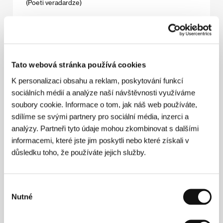
(Poeti veradardze)
Režie: Harutyun Khachatryan / Arménie, 2006, 88 min
Prodáno
(Prodáno)
Tato webová stránka používá cookies
Režie: Lucie Králová / Česká republika, 2005, 30 min
K personalizaci obsahu a reklam, poskytování funkcí
sociálních médií a analýze naší návštěvnosti využíváme
Slepí andělé
soubory cookie. Informace o tom, jak náš web používáte,
(Blinde engle)
sdílíme se svými partnery pro sociální média, inzerci a
Režie: Jon Bang Carlsen / Dánsko, 2006, 90 min
analýzy. Partneři tyto údaje mohou zkombinovat s dalšími
informacemi, které jste jim poskytli nebo které získali v
Snění po číslech
důsledku toho, že používáte jejich služby.
(Dreaming by Numbers)
Režie: Anna Bucchetti / Nizozemsko, 2005, 75 min
Výběr
Nutné
souhlasu
Suplent
(Vikarien)