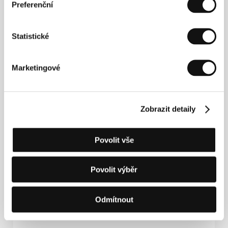
Režie: Åsa Blanck, Johan Palmgren / Švédsko, 2006,
Preferenční
84 min
Statistické
Tajný život Florence Broadhurstové
(Unfolding Florence: The Many Lives of Florence
Broadhurst)
Marketingové
Režie: Gillian Armstrong / Austrálie, 2005, 82 min
Uwe
Zobrazit detaily
(Uwe)
Režie: Elio Quiroga / Španělsko, 2006, 22 min
Povolit vše
Vítejte v New Yorku
(Welcome to New York)
Povolit výběr
Režie: Bettina Perut, Iván Osnovikoff / USA, 2006, 66 min
Odmítnout
V jámě
(En el hoyo)