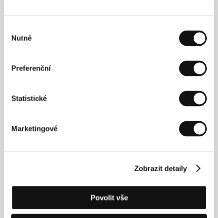
Centro de Capacitación Cinematográfica. Jeho
závěrečná školní práce, krátkometrážní snímek
El
abuelo Cheno y otras historias
(
Dědeček Cheno a
Výběr
jiné příběhy
, 1994), byla nominována na
Nutné
studentského Oscara. Rulfův celovečerní
souhlasu
dokumentární debut
Del olvido al no me acuerdo
(1999) byl promítán na mnoha festivalech, mimo jiné
v Torontu, San Franciscu, Havaně či Sundance.
Preferenční
Statistické
Kontakty
Funny Balloons
Marketingové
4 bis rue Saint Sauveur, 75002, Paris
Francie
Tel: +33 140 130 586
Fax: +33 142 333 499
Zobrazit detaily
E-mail:
info@funny-balloons.com
La Media Luna Producciones
Felipe Villanueva 98-201, Col. Guadalupe Inn, DF
Povolit vše
01020, Mexico City
Mexiko