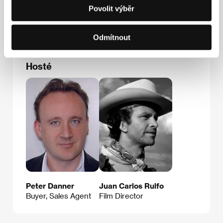
Tel: +52 55 568 163 81
Povolit výběr
Fax: +52 55 568 163 81
E-mail:
lamedialuna@hotmail.com
Odmítnout
Hosté
Peter Danner
Juan Carlos Rulfo
Buyer, Sales Agent
Film Director