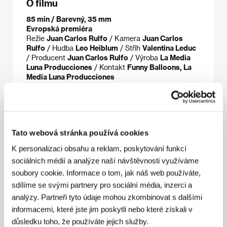
O filmu
85 min / Barevný, 35 mm
Evropská premiéra
Režie
Juan Carlos Rulfo
/ Kamera
Juan Carlos
Rulfo
/ Hudba
Leo Heiblum
/ Střih
Valentina Leduc
/ Producent
Juan Carlos Rulfo
/ Výroba
La Media
Luna Producciones
/ Kontakt
Funny Balloons, La
Media Luna Producciones
www:
www.enelhoyo.com.mx
Režie
Tato webová stránka používá cookies
K personalizaci obsahu a reklam, poskytování funkcí
sociálních médií a analýze naší návštěvnosti využíváme
soubory cookie. Informace o tom, jak náš web používáte,
sdílíme se svými partnery pro sociální média, inzerci a
analýzy. Partneři tyto údaje mohou zkombinovat s dalšími
informacemi, které jste jim poskytli nebo které získali v
Juan Carlos Rulfo
(1964, Mexico City) absolvoval
obor komunikačních studií a později filmovou režii na
důsledku toho, že používáte jejich služby.