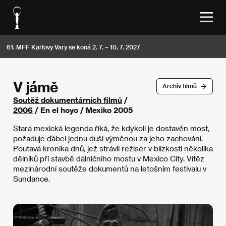
61. MFF Karlovy Vary se koná 2. 7. – 10. 7. 2027
V jámě
Archív filmů
Soutěž dokumentárních filmů
/
2006
/ En el hoyo / Mexiko 2005
Stará mexická legenda říká, že kdykoli je dostavěn most,
požaduje ďábel jednu duši výměnou za jeho zachování.
Poutavá kronika dnů, jež strávil režisér v blízkosti několika
dělníků při stavbě dálničního mostu v Mexico City. Vítěz
mezinárodní soutěže dokumentů na letošním festivalu v
Sundance.