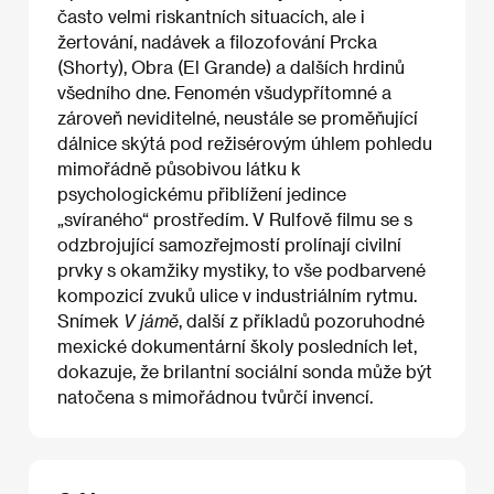
často velmi riskantních situacích, ale i
žertování, nadávek a filozofování Prcka
(Shorty), Obra (El Grande) a dalších hrdinů
všedního dne. Fenomén všudypřítomné a
zároveň neviditelné, neustále se proměňující
dálnice skýtá pod režisérovým úhlem pohledu
mimořádně působivou látku k
psychologickému přiblížení jedince
„svíraného“ prostředím. V Rulfově filmu se s
odzbrojující samozřejmostí prolínají civilní
prvky s okamžiky mystiky, to vše podbarvené
kompozicí zvuků ulice v industriálním rytmu.
Snímek
V jámě
, další z příkladů pozoruhodné
mexické dokumentární školy posledních let,
dokazuje, že brilantní sociální sonda může být
natočena s mimořádnou tvůrčí invencí.