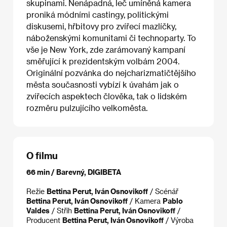
skupinami. Nenápadná, leč umíněná kamera
proniká módními castingy, politickými
diskusemi, hřbitovy pro zvířecí mazlíčky,
náboženskými komunitami či technoparty. To
vše je New York, zde zarámovaný kampaní
směřující k prezidentským volbám 2004.
Originální pozvánka do nejcharizmatičtějšího
města současnosti vybízí k úvahám jak o
zvířecích aspektech člověka, tak o lidském
rozměru pulzujícího velkoměsta.
O filmu
66 min / Barevný, DIGIBETA
Režie
Bettina Perut, Iván Osnovikoff
/ Scénář
Bettina Perut, Iván Osnovikoff
/ Kamera
Pablo
Valdes
/ Střih
Bettina Perut, Iván Osnovikoff
/
Producent
Bettina Perut, Iván Osnovikoff
/ Výroba