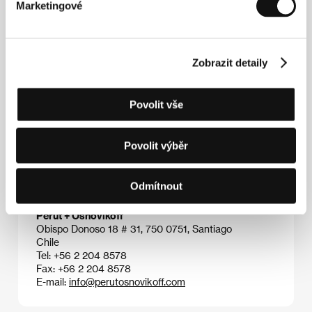
Marketingové
dvojice Perutová – Osnovikoff debutovala v roce
2000 celovečerním dokumentem
Chi-chi-chi Le-le-le
Martín Vargas de Chile
o návratu boxerského
šampiona do ringu, za který získala hned několik cen.
Zobrazit detaily
Následoval proslulý
Un hombre aparte
ověnčený
domácími i zahraničními oceněními. V roce 2004
dokončili Perutová a Osnovikoff provokativní
dokumentární experiment
Clever Monkey Pinochet
Povolit vše
Versus La Moneda’s Pigs
, pojednávající o vojenském
převratu z roku 1973.
Povolit výběr
Odmítnout
Kontakty
Perut + Osnovikoff
Obispo Donoso 18 # 31, 750 0751, Santiago
Chile
Tel: +56 2 204 8578
Fax: +56 2 204 8578
E-mail:
info@perutosnovikoff.com