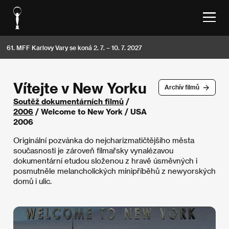
61. MFF Karlovy Vary se koná 2. 7. – 10. 7. 2027
Vítejte v New Yorku
Archív filmů
Soutěž dokumentárních filmů
/
2006
/ Welcome to New York / USA
2006
Originální pozvánka do nejcharizmatičtějšího města
současnosti je zároveň filmařsky vynalézavou
dokumentární etudou složenou z hravě úsměvných i
posmutněle melancholických minipříběhů z newyorských
domů i ulic.