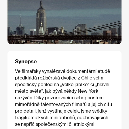
Synopse
Ve filmařsky vynalézavé dokumentární etudě
předkládá režisérská dvojice z Chile velmi
specifický pohled na „Velké jablko“ či „hlavní
město světa“, jak bývá někdy New York
nazýván. Díky pozorovacím schopnostem
mimořádně talentovaných filmařů a jejich citu
pro detail, jenž vystihuje celek, jsme svědky
tragikomických minipříběhů, odehrávajících
se napříč společenskými či etnickými