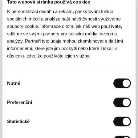
Tato webová stránka používá cookies
K personalizaci obsahu a reklam, poskytování funkcí
sociálních médií a analýze naší návštěvnosti využíváme
soubory cookie. Informace o tom, jak náš web používáte,
sdílíme se svými partnery pro sociální média, inzerci a
analýzy. Partneři tyto údaje mohou zkombinovat s dalšími
informacemi, které jste jim poskytli nebo které získali v
důsledku toho, že používáte jejich služby.
Výběr
Nutné
souhlasu
Bettina Perutová
(1970, Řím) studovala žurnalistiku
na Universidad Gabriela Mistral v Santiago de Chile.
Preferenční
V letech 1996–1997 působila jako asistentka režie na
dokumentární sérii
Visiones
.
Iván Osnovikoff
(1966, Puerto Montt, Chile) studoval
Statistické
antropologii na Universidad Austral de Chile. Mezi
lety 1996–1998 se scenáristicky podílel na filmech
chilského režiséra Silvia Caiozziho. Režisérská