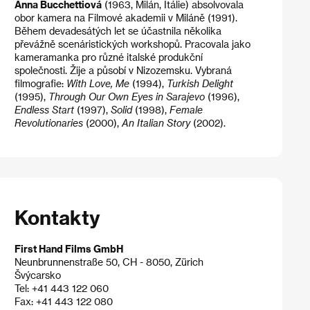
Anna Bucchettiová
(1963, Milán, Itálie) absolvovala
obor kamera na Filmové akademii v Miláně (1991).
Během devadesátých let se účastnila několika
převážně scenáristických workshopů. Pracovala jako
kameramanka pro různé italské produkční
společnosti. Žije a působí v Nizozemsku. Vybraná
filmografie:
With Love, Me
(1994),
Turkish Delight
(1995),
Through Our Own Eyes in Sarajevo
(1996),
Endless Start
(1997),
Solid
(1998),
Female
Revolutionaries
(2000),
An Italian Story
(2002).
Kontakty
First Hand Films GmbH
Neunbrunnenstraße 50, CH - 8050, Zürich
Švýcarsko
Tel: +41 443 122 060
Fax: +41 443 122 080