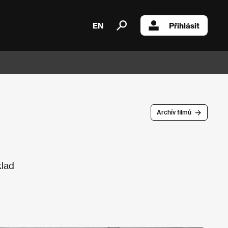
EN
Přihlásit
Archív filmů
klad