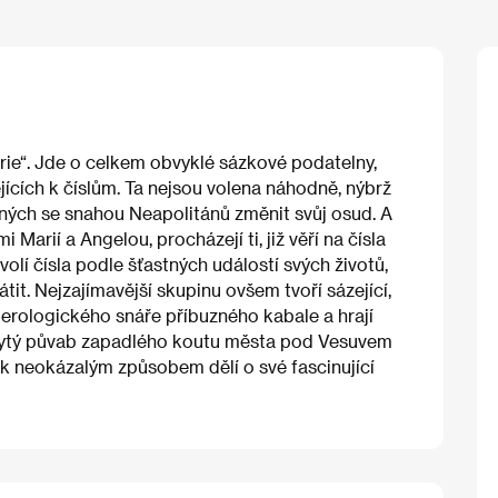
orie“. Jde o celkem obvyklé sázkové podatelny,
jících k číslům. Ta nejsou volena náhodně, nýbrž
ných se snahou Neapolitánů změnit svůj osud. A
 Marií a Angelou, procházejí ti, již věří na čísla
 volí čísla podle šťastných událostí svých životů,
tit. Nejzajímavější skupinu ovšem tvoří sázející,
merologického snáře příbuzného kabale a hrají
 skrytý půvab zapadlého koutu města pod Vesuvem
ik neokázalým způsobem dělí o své fascinující