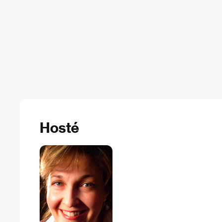
Hosté