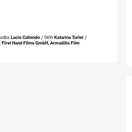
Hudba
Lucio Caliendo
/ Střih
Katarina Turler
/
t
First Hand Films GmbH, Armadillo Film