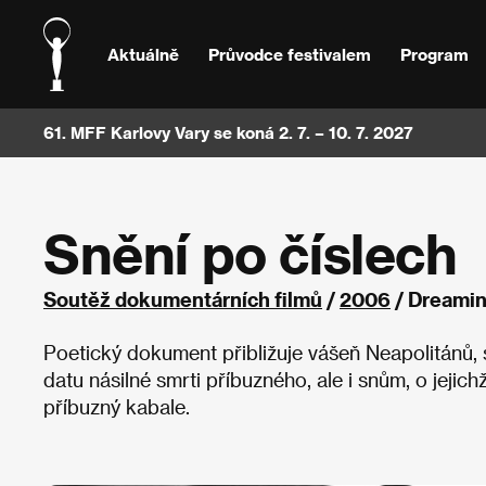
Aktuálně
Průvodce festivalem
Program
61. MFF Karlovy Vary se koná 2. 7. – 10. 7. 2027
Snění po číslech
Soutěž dokumentárních filmů
/
2006
/ Dreami
Poetický dokument přibližuje vášeň Neapolitánů, s n
datu násilné smrti příbuzného, ale i snům, o jejic
příbuzný kabale.