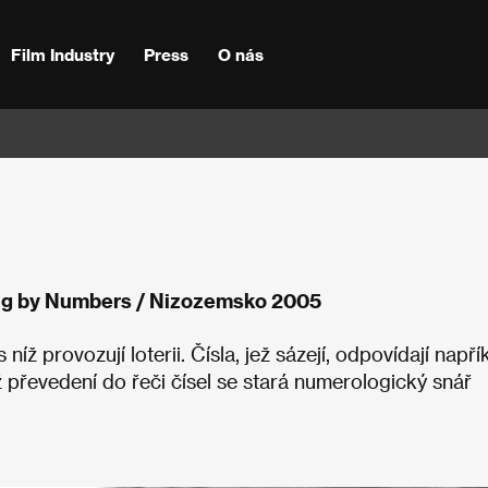
Film Industry
Press
O nás
ng by Numbers / Nizozemsko 2005
íž provozují loterii. Čísla, jež sázejí, odpovídají napří
hž převedení do řeči čísel se stará numerologický snář