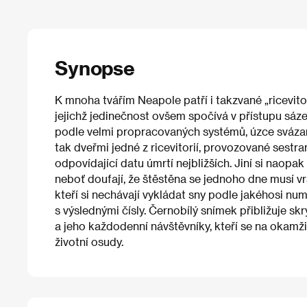
Synopse
K mnoha tvářím Neapole patří i takzvané „ricevit
jejichž jedinečnost ovšem spočívá v přístupu sáze
podle velmi propracovaných systémů, úzce sváza
tak dveřmi jedné z ricevitorií, provozované sestrami
odpovídající datu úmrtí nejbližších. Jiní si naopak
neboť doufají, že štěstěna se jednoho dne musí vrá
kteří si nechávají vykládat sny podle jakéhosi nu
s výslednými čísly. Černobílý snímek přibližuje
a jeho každodenní návštěvníky, kteří se na okamž
životní osudy.