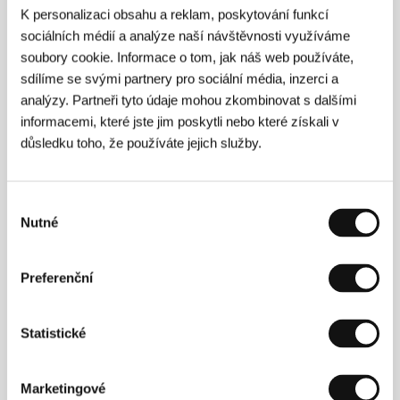
O filmu
K personalizaci obsahu a reklam, poskytování funkcí
sociálních médií a analýze naší návštěvnosti využíváme
94 min / Barevný, 35 mm
soubory cookie. Informace o tom, jak náš web používáte,
Režie
Brice Cauvin
/ Scénář
Brice Cauvin, Jérôme
sdílíme se svými partnery pro sociální média, inzerci a
Beaujour, Pierre Scholler
/ Kamera
Marc Tevanian
/
analýzy. Partneři tyto údaje mohou zkombinovat s dalšími
Hudba
Philippe Miller
/ Střih
Agathe Cauvin
/
informacemi, které jste jim poskytli nebo které získali v
Producent
Marc Irmer
/ Výroba
Mille et Une Films
/
důsledku toho, že používáte jejich služby.
Hrají
Laurent Lucas, Hélene Fillieres, Anouk Aimée,
Julie Gayet
/ Kontakt
Playtime
Výběr
Nutné
souhlasu
Kontakty
Playtime
Preferenční
5 rue Nicolas Flamel, 75004, Paris
Francie
Tel: +33 153 103 399
Statistické
E-mail:
info@playtime.group
Marketingové