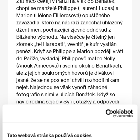
Zatímco čekají v Paříži na vlak do Benátek,
chopí se manželé Philippe (Laurent Lucas) a
Marion (Hélene Fillieresová) opuštěného
zavazadla, které na nádraží zanechal uhlazený
džentlmen, pocházející zjevně odněkud z
Blízkého východu. Na visačce je čitelný jen
zlomek „tel Harabati“, vevnitř je kufr vystlán
penězi. Když se Philippe a Marion později vrátí
do Paříže, vykládají Philippově matce Nelly
(Anouk Aiméeová) i svému okolí o Benátkách,
ale z jejich soukromých hovorů je divákovi
jasné, že se na poslední chvíli rozhodli nikam
nejet. Najednou se však vynoří záhadné
fotografie s nimi v ulicích Benátek. Když se
navíc rodina sejde v Sýrii, otázky a odpovědi
neberou konce.
Tato webová stránka používá cookies