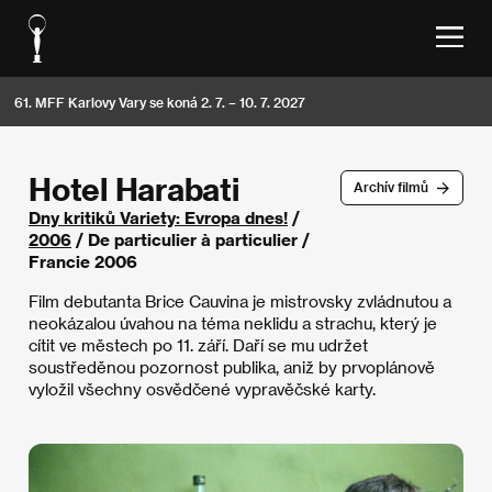
61. MFF Karlovy Vary se koná 2. 7. – 10. 7. 2027
Hotel Harabati
Archív filmů
Dny kritiků Variety: Evropa dnes!
/
2006
/ De particulier à particulier /
Francie 2006
Film debutanta Brice Cauvina je mistrovsky zvládnutou a
neokázalou úvahou na téma neklidu a strachu, který je
cítit ve městech po 11. září. Daří se mu udržet
soustředěnou pozornost publika, aniž by prvoplánově
vyložil všechny osvědčené vypravěčské karty.