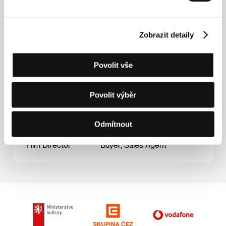
Hosté
Zobrazit detaily
Povolit vše
Povolit výběr
Odmítnout
Brice Cauvin
Francois Yon
Film Director
Buyer, Sales Agent