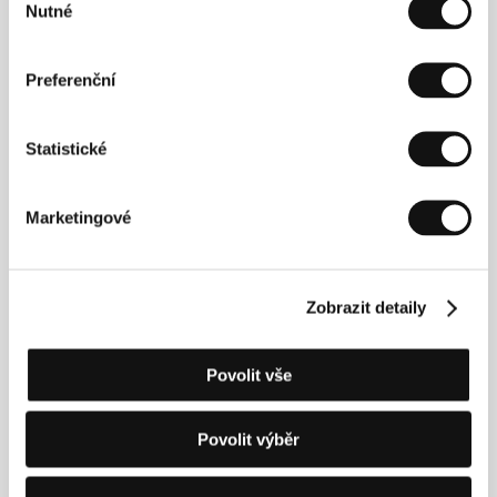
Nutné
Koprodukce
100% Films, ZDF Das kleine
souhlasu
Fernsehspiel
/ Sales
Mediawan Rights
Preferenční
Režie
Statistické
Marketingové
Zobrazit detaily
Povolit vše
Povolit výběr
Viv Li
. Filmografie:
I Don‘t Feel At Home Anywhere
Anymore
(2020, kr., dok.),
Přes řeky a moře
(
Across