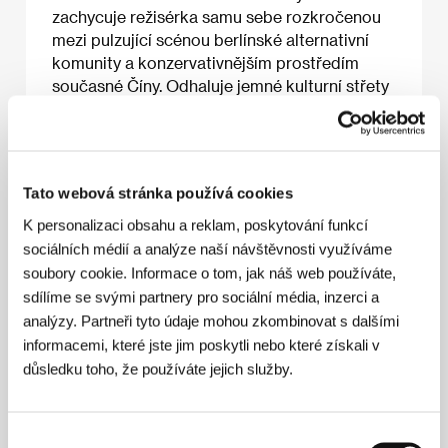
zachycuje režisérka samu sebe rozkročenou
mezi pulzující scénou berlínské alternativní
komunity a konzervativnějším prostředím
současné Číny. Odhaluje jemné kulturní střety
ve světě, který je globalizovaný i polarizovaný
zároveň. V rozpustilém, ale zároveň upřímném
tónu poukazuje na neustálé hledání vlastní
identity, domova a pocitu sounáležitosti.
Tato webová stránka používá cookies
Vojtěch Kočárník
K personalizaci obsahu a reklam, poskytování funkcí
sociálních médií a analýze naší návštěvnosti využíváme
soubory cookie. Informace o tom, jak náš web používáte,
O filmu
sdílíme se svými partnery pro sociální média, inzerci a
analýzy. Partneři tyto údaje mohou zkombinovat s dalšími
86 min / Barevný, DCP
informacemi, které jste jim poskytli nebo které získali v
Režie
Viv Li
/ Scénář
Viv Li
/ Kamera
Viv Li, Janis
důsledku toho, že používáte jejich služby.
Mazuch
/ Zvuk
Marcel Walvisch, Yangyang Zhou,
Filipp Forberg
/ Střih
Christoph Bargfrede
/
Producent
Daniela Dieterich, Erik Winker, Martin
Výběr
Roelly, Ümit Uludag
/ Výroba
Corso Films
/