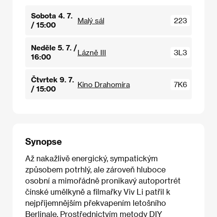
Sobota 4. 7.
Malý sál
223
/ 15:00
Neděle 5. 7. /
Lázně III
3L3
16:00
Čtvrtek 9. 7.
Kino Drahomíra
7K6
/ 15:00
Synopse
Až nakažlivě energický, sympatickým
způsobem potrhlý, ale zároveň hluboce
osobní a mimořádně pronikavý autoportrét
čínské umělkyně a filmařky Viv Li patřil k
nejpříjemnějším překvapením letošního
Berlinale. Prostřednictvím metody DIY