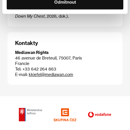
Odmítnout
the Waters
, 2024, kr.),
You jian chui yan
(2025, kr.),
Dvě hory tíží moji hruď
(
Two Mountains Weighing
Down My Chest
, 2026, dok.).
Kontakty
Mediawan Rights
46 avenue de Breteuil, 75007, Paris
Francie
Tel: +33 642 264 863
E-mail:
kkiefel@mediawan.com