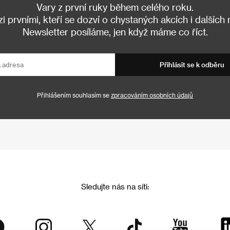
Vary z první ruky během celého roku.
 prvními, kteří se dozví o chystaných akcích i dalších
Newsletter posíláme, jen když máme co říct.
Přihlásit se k odběru
Přihlášením souhlasím se
zpracováním osobních údajů
Sledujte nás na síti: