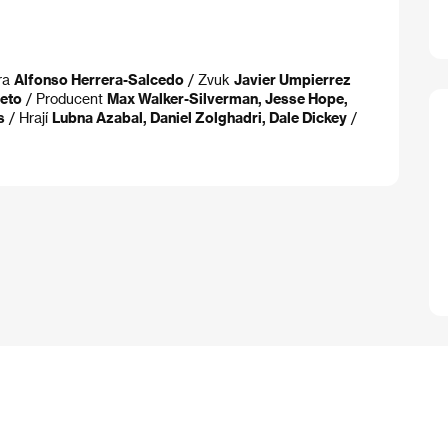
ra
Alfonso Herrera-Salcedo
/ Zvuk
Javier Umpierrez
reto
/ Producent
Max Walker-Silverman, Jesse Hope,
s
/ Hrají
Lubna Azabal, Daniel Zolghadri, Dale Dickey
/