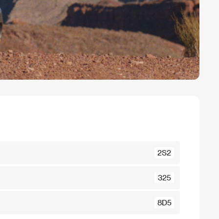
2S2
325
8D5