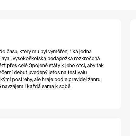
o času, který mu byl vyměřen, říká jedna
a Layal, vysokoškolská pedagožka rozkročená
zt přes celé Spojené státy k jeho otci, aby tak
ečerní debut uvedený letos na festivalu
ými postřehy, ale hraje podle pravidel žánru:
sobě navzájem i každá sama k sobě.