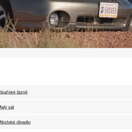
ísařské lázně
alý sál
ěstské divadlo