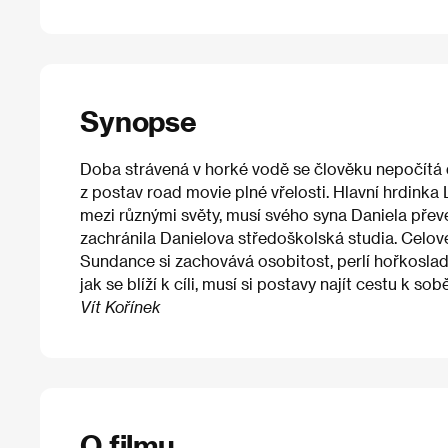
Synopse
Doba strávená v horké vodě se člověku nepočítá d
z postav road movie plné vřelosti. Hlavní hrdink
mezi různými světy, musí svého syna Daniela převé
zachránila Danielova středoškolská studia. Celov
Sundance si zachovává osobitost, perlí hořkosladk
jak se blíží k cíli, musí si postavy najít cestu k 
Vít Kořínek
O filmu