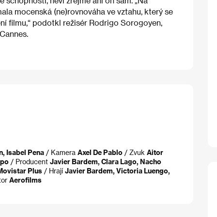
é schopnosti, neví zřejmě ani on sám. „Na
mala mocenská (ne)rovnováha ve vztahu, který se
í filmu,“ podotkl režisér Rodrigo Sorogoyen,
 Cannes.
, Isabel Pena
/ Kamera
Axel De Pablo
/ Zvuk
Aitor
mpo
/ Producent
Javier Bardem, Clara Lago, Nacho
Movistar Plus
/ Hrají
Javier Bardem, Victoria Luengo,
tor
Aerofilms