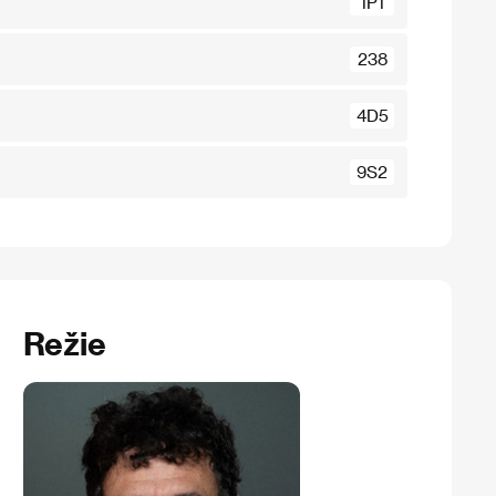
1P1
238
4D5
9S2
Režie