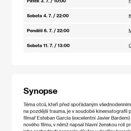
Pátek 3. 7. / 10:00
Sobota 4. 7. / 22:00
K
Pondělí 6. 7. / 22:00
M
Sobota 11. 7. / 13:00
C
Synopse
Téma otců, kteří před spořádaným všednodenním ži
na pozdější trauma, je v soudobé kinematografii
filmař Esteban Garcia (excelentní Javier Bardem)
nového filmu, v němž napsal hlavní ženskou roli pr