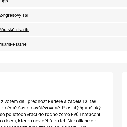
Pupp
ongresový sál
ěstské divadlo
ísařské lázně
votem dali přednost kariéře a zadělali si tak
 poměrně často navštěvované. Proslulý španělský
 se po letech vrací do rodné země kvůli natáčení
o dceru, kterou neviděl řadu let. Nakolik se do