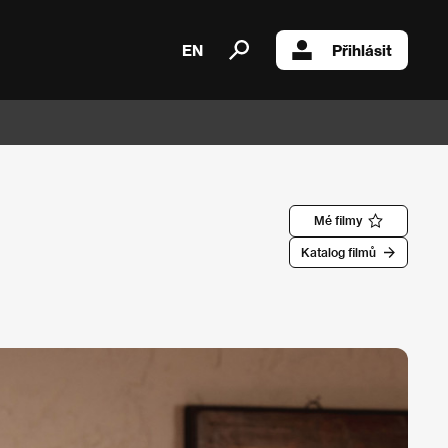
EN
Přihlásit
Mé filmy
Katalog filmů