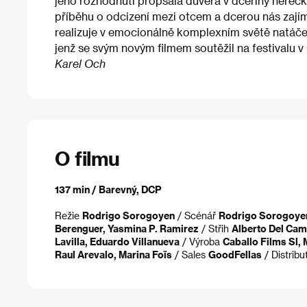
jeho rozhodnutí propsala důvěra v dceřiny hereck
příběhu o odcizení mezi otcem a dcerou nás zají
realizuje v emocionálně komplexním světě natáčen
jenž se svým novým filmem soutěžil na festivalu v
Karel Och
O filmu
137 min / Barevný, DCP
Režie
Rodrigo Sorogoyen
/ Scénář
Rodrigo Sorogoyen
Berenguer, Yasmina P. Ramirez
/ Střih
Alberto Del Ca
Lavilla, Eduardo Villanueva
/ Výroba
Caballo Films Sl, 
Raul Arevalo, Marina Foïs
/ Sales
GoodFellas
/ Distribu