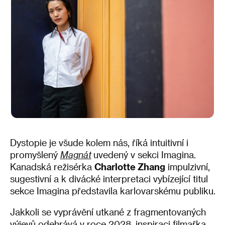
Dystopie je všude kolem nás, říká intuitivní i
promyšlený
Magnát
uvedený v sekci Imagina.
Kanadská režisérka
Charlotte Zhang
impulzivní,
sugestivní a k divácké interpretaci vybízející titul
sekce Imagina představila karlovarskému publiku.
Jakkoli se vyprávění utkané z fragmentovaných
výjevů odehrává v roce 2028, inspiraci filmařka