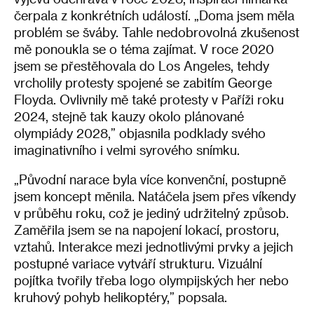
čerpala z konkrétních událostí. „Doma jsem měla
problém se šváby. Tahle nedobrovolná zkušenost
mě ponoukla se o téma zajímat. V roce 2020
jsem se přestěhovala do Los Angeles, tehdy
vrcholily protesty spojené se zabitím George
Floyda. Ovlivnily mě také protesty v Paříži roku
2024, stejně tak kauzy okolo plánované
olympiády 2028,” objasnila podklady svého
imaginativního i velmi syrového snímku.
„Původní narace byla více konvenční, postupně
jsem koncept měnila. Natáčela jsem přes víkendy
v průběhu roku, což je jediný udržitelný způsob.
Zaměřila jsem se na napojení lokací, prostoru,
vztahů. Interakce mezi jednotlivými prvky a jejich
postupné variace vytváří strukturu. Vizuální
pojítka tvořily třeba logo olympijských her nebo
kruhový pohyb helikoptéry,” popsala.