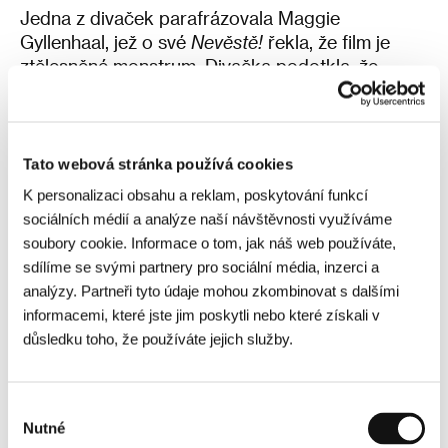
Jedna z divaček parafrázovala Maggie
Gyllenhaal, jež o své
Nevěstě!
řekla, že film je
ztělesněné monstrum. Divačka podotkla, že
Magnát
je opravdové monstrum, které nemusí
všem divákům sednout. „Baví mě, že se lidem film
nelíbí. Každé dílo má porodní bolesti, líbí se mi to
tření a názorová diverzita. Negativní reakce jsou
Tato webová stránka používá cookies
svým způsobem odměna a podnět,” řekla Zhang
K personalizaci obsahu a reklam, poskytování funkcí
k divácky náročnějšímu tvaru, do něhož obsadila
sociálních médií a analýze naší návštěvnosti využíváme
své kamarády neherce, kteří se prý se scénářem
soubory cookie. Informace o tom, jak náš web používáte,
skvěle popasovali.
sdílíme se svými partnery pro sociální média, inzerci a
analýzy. Partneři tyto údaje mohou zkombinovat s dalšími
Název filmu pak odvodila od série Tycoon
informacemi, které jste jim poskytli nebo které získali v
videoher, kde stavíte a pečujete například o
důsledku toho, že používáte jejich služby.
vlastní zábavní park nebo dokonce vězení. Podle
Zhang má název staromódní punc, terminologie
odkazuje k americkému impériu. Mluvila také o
Výběr
motivu aut, kterého si moderátor Martin Horyna
Nutné
souhlasu
všiml a popsal jako prvek definující identitu