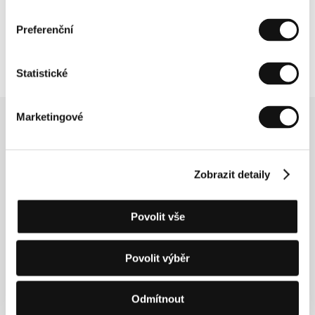
jednotlivce i spektákl. „Neumím řídit. Ale kultura
aut mě fascinuje. Jde o regionální téma dané
Preferenční
infrastrukturou konkrétních měst,” uvedla Zhang.
Statistické
Marketingové
Související novinky
Zobrazit detaily
Povolit vše
Povolit výběr
Odmítnout