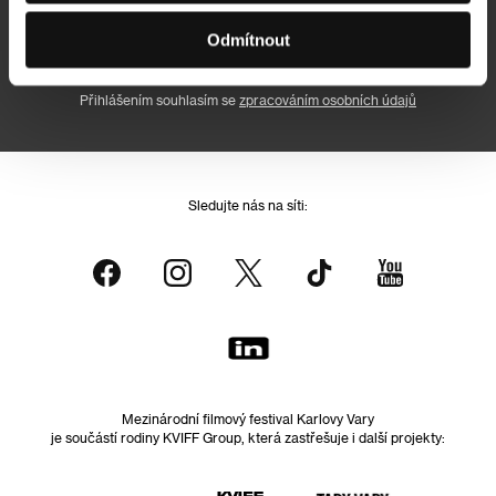
Odmítnout
Přihlásit se k odběru
Přihlášením souhlasím se
zpracováním osobních údajů
Sledujte nás na síti:
Mezinárodní filmový festival Karlovy Vary
je součástí rodiny KVIFF Group, která zastřešuje i další projekty: