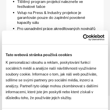
Tištěný program projekcí naleznete ve
festivalové tašce
Vstup na Press & Industry projekce je
garantován pouze do zaplnění povolené
kapacity sálu
Pro usnadnění práce akreditovaných novinářů
na festivalu je seznam Press & Industry
screeningů ke stažení
zde (PDF)
.
Tato webová stránka používá cookies
K personalizaci obsahu a reklam, poskytování funkcí
sociálních médií a analýze naší návštěvnosti využíváme
11. 7. 2026
soubory cookie. Informace o tom, jak náš web používáte,
sdílíme se svými partnery pro sociální média, inzerci a
analýzy. Partneři tyto údaje mohou zkombinovat s dalšími
informacemi, které jste jim poskytli nebo které získali v
důsledku toho, že používáte jejich služby.