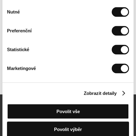
Výběr
Nutné
souhlasu
Preferenční
Statistické
Marketingové
Další partneři
Zobrazit detaily
Newsletter
Povolit vše
Povolit výběr